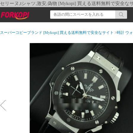
セリーヌ,tシャツ,激安,偽物 [Mykopi] 買える送料無料で安全な
スーパーコピーブランド [Mykopi] 買える送料無料で安全なサイト
>
時計 ウ