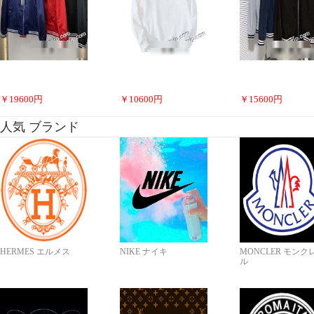
￥
19600
円
￥
10600
円
￥
15600
円
人気 ブランド
HERMES エルメス
NIKE ナイキ
MONCLER モンク
ル