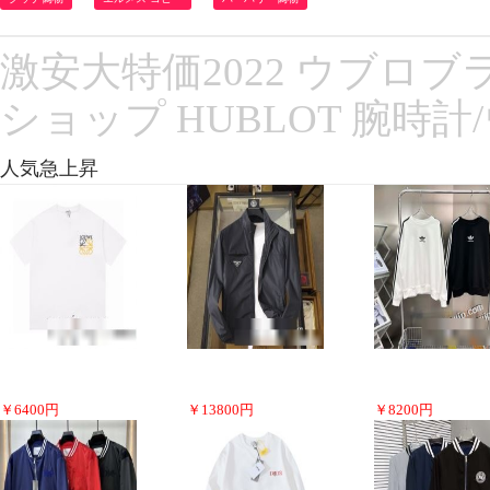
激安大特価2022 ウブロブ
ショップ HUBLOT 腕時計
人気急上昇
￥
6400
円
￥
13800
円
￥
8200
円