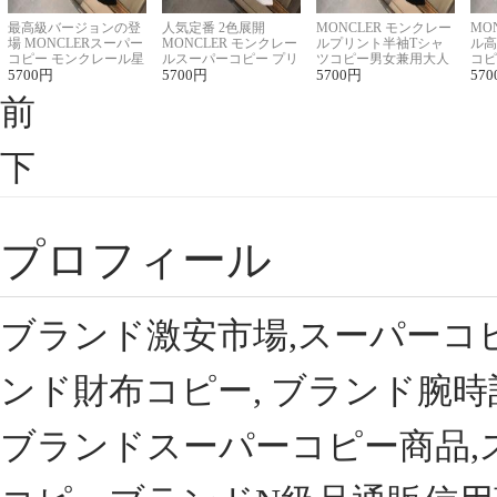
最高級バージョンの登
人気定番 2色展開
MONCLER モンクレー
MO
場 MONCLERスーパー
MONCLER モンクレー
ルプリント半袖Tシャ
ル高
コピー モンクレール星
ルスーパーコピー プリ
ツコピー男女兼用大人
コピ
座半袖Tシャツ
5700
円
ント半袖Tシャツ
5700
円
可愛い春夏コーデ
5700
円
ィブ
570
前
下
プロフィール
ブランド激安市場,スーパーコ
ンド財布コピー, ブランド腕時
ブランドスーパーコピー商品,