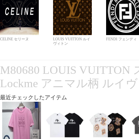
CELINE セリーヌ
LOUIS VUITTON ルイ
FENDI フェンディ
ヴィトン
M80680 LOUIS VUITT
Lockme アニマル柄 ルイ
最近チェックしたアイテム