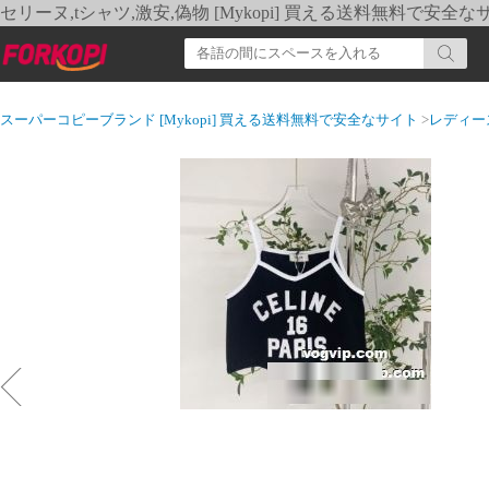
セリーヌ,tシャツ,激安,偽物 [Mykopi] 買える送料無料で安全な
スーパーコピーブランド [Mykopi] 買える送料無料で安全なサイト
>
レディー