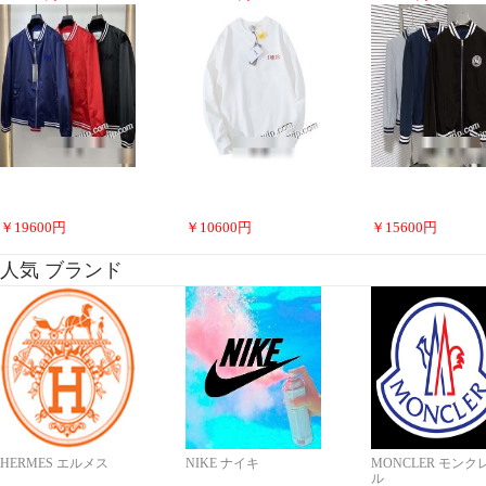
￥
19600
円
￥
10600
円
￥
15600
円
人気 ブランド
HERMES エルメス
NIKE ナイキ
MONCLER モンク
ル