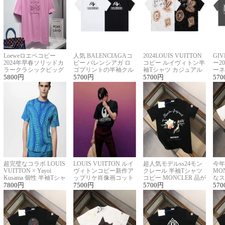
Loeweロエベコピー
人気 BALENCIAGAコ
2024LOUIS VUITTON
GI
2024年早春ソリッドカ
ピー バレンシアガ ロ
コピー ルイヴィトン半
ー2
ラークラシックビッグ
ゴプリントの半袖クル
袖Tシャツ カジュアル
ーネ
ロゴ刺繍Tシャツ
5800
円
ーネックTシャツ
5700
円
に馴染む 2色展開
5700
円
ー 
570
超完璧なコラボ LOUIS
LOUIS VUITTON ルイ
超人気モデルss24モン
今年
VUITTON × Yayoi
ヴィトンコピー新作ア
クレール 半袖Tシャツ
MO
Kusama 個性 半袖Tシャ
ップリケ肖像画コット
コピー MONCLER 品が
なス
ツコピー男女兼用
7800
円
ンニット半袖Tシャツ
7500
円
良く見た目
5700
円
ルコ
570