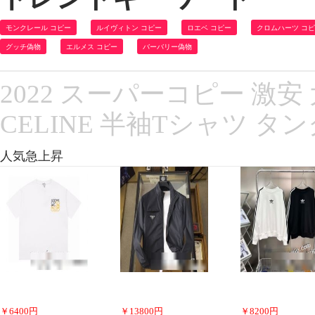
モンクレール コピー
ルイヴィトン コピー
ロエベ コピー
クロムハーツ コ
グッチ偽物
エルメス コピー
バーバリー偽物
2022 スーパーコピー 激安
CELINE 半袖Tシャツ 
人気急上昇
￥
6400
円
￥
13800
円
￥
8200
円