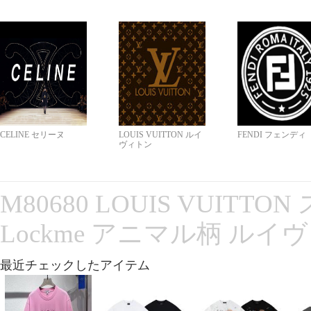
CELINE セリーヌ
LOUIS VUITTON ルイ
FENDI フェンディ
ヴィトン
M80680 LOUIS VUITT
Lockme アニマル柄 ルイ
最近チェックしたアイテム