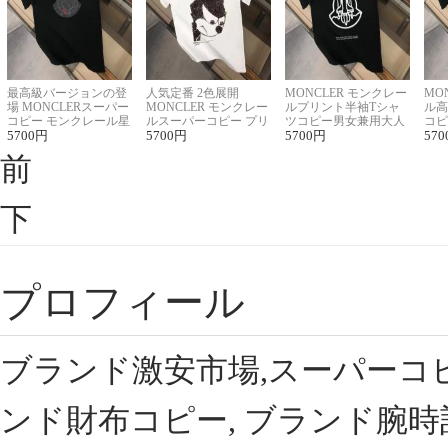
最高級バージョンの登
人気定番 2色展開
MONCLER モンクレー
MO
場 MONCLERスーパー
MONCLER モンクレー
ルプリント半袖Tシャ
ル高
コピー モンクレール星
ルスーパーコピー プリ
ツコピー男女兼用大人
コピ
座半袖Tシャツ
5700
円
ント半袖Tシャツ
5700
円
可愛い春夏コーデ
5700
円
ィブ
570
前
下
プロフィール
ブランド激安市場,スーパーコ
ンド財布コピー, ブランド腕時