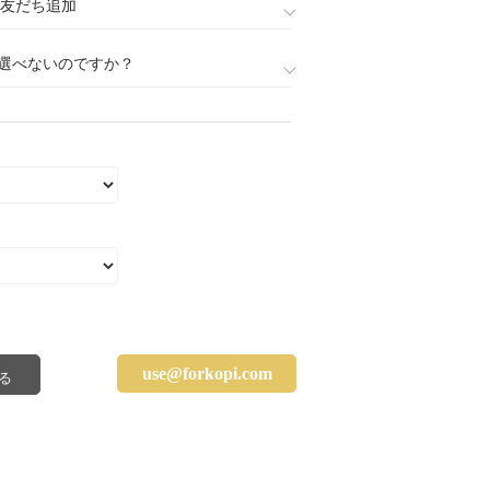
888)友だち追加
選べないのですか？
use@forkopi.com