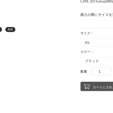
LINE (ID:forkopi
購入の際にサイズを
動画
サイズ：
カラー：
数量