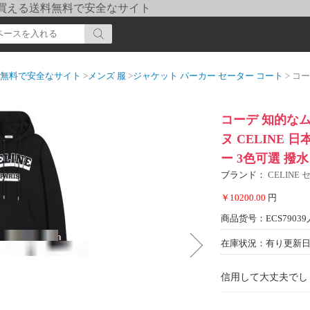
pi] 買える送料無料で安全なサイト
送料無料で安全なサイト
>
メンズ 服
>
ジャケット パーカー セーター コート
> コーデ 知的な
コーデ 知的なム
ヌ CELINE
ー 3色可選 撥
ブランド：
CELINE
￥10200.00
円
商品货号：ECS79039
在庫状況：有り
更新日期
信用して大丈夫でし