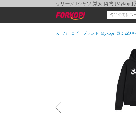
セリーヌ,tシャツ,激安,偽物 [Myko
スーパーコピーブランド [Mykopi] 買える