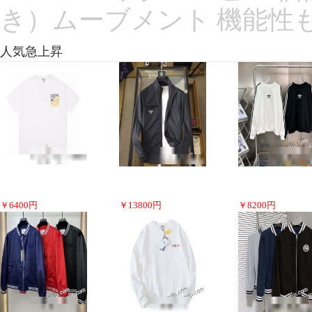
き）ムーブメント 機能性も
人気急上昇
￥
6400
円
￥
13800
円
￥
8200
円