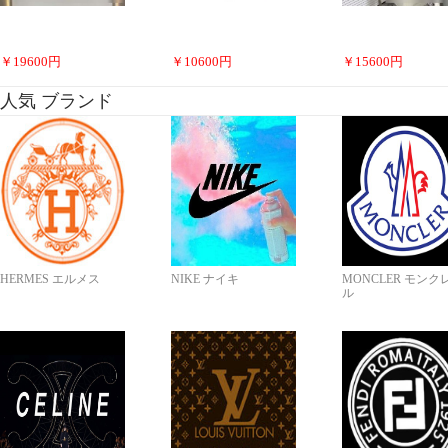
￥
19600
円
￥
10600
円
￥
15600
円
人気 ブランド
HERMES エルメス
NIKE ナイキ
MONCLER モンク
ル