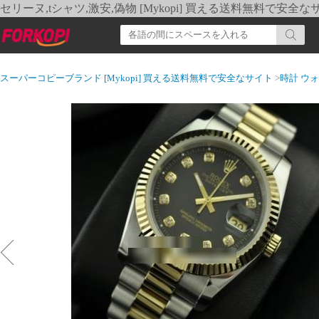
セリーヌ,tシャツ,激安,偽物 [Mykopi] 買える送料無料で安全な
スーパーコピーブランド [Mykopi] 買える送料無料で安全なサイト
>
時計 ウ