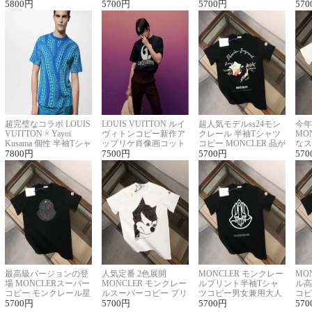
ロゴ刺繍Tシャツ
5800
円
ーネックTシャツ
5700
円
に馴染む 2色展開
5700
円
ー 
570
超完璧なコラボ LOUIS
LOUIS VUITTON ルイ
超人気モデルss24モン
今年
VUITTON × Yayoi
ヴィトンコピー新作ア
クレール 半袖Tシャツ
MO
Kusama 個性 半袖Tシャ
ップリケ肖像画コット
コピー MONCLER 品が
なス
ツコピー男女兼用
7800
円
ンニット半袖Tシャツ
7500
円
良く見た目
5700
円
ルコ
570
最高級バージョンの登
人気定番 2色展開
MONCLER モンクレー
MO
場 MONCLERスーパー
MONCLER モンクレー
ルプリント半袖Tシャ
ル高
コピー モンクレール星
ルスーパーコピー プリ
ツコピー男女兼用大人
コピ
座半袖Tシャツ
5700
円
ント半袖Tシャツ
5700
円
可愛い春夏コーデ
5700
円
ィブ
570