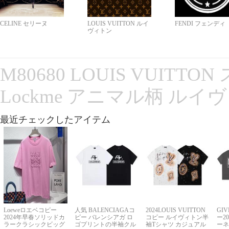
CELINE セリーヌ
LOUIS VUITTON ルイ
FENDI フェンディ
ヴィトン
M80680 LOUIS VUITT
Lockme アニマル柄 ルイ
最近チェックしたアイテム
Loeweロエベコピー
人気 BALENCIAGAコ
2024LOUIS VUITTON
GI
2024年早春ソリッドカ
ピー バレンシアガ ロ
コピー ルイヴィトン半
ー2
ラークラシックビッグ
ゴプリントの半袖クル
袖Tシャツ カジュアル
ーネ