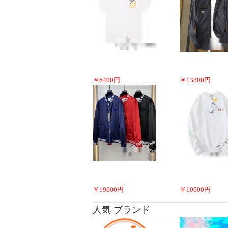
￥
6400
円
￥
13800
円
￥
19600
円
￥
10600
円
人気 ブランド