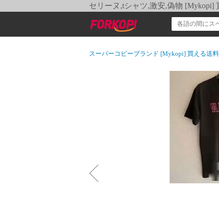
セリーヌ,tシャツ,激安,偽物 [Myko
スーパーコピーブランド [Mykopi] 買える