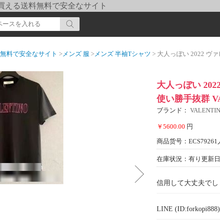
pi] 買える送料無料で安全なサイト
送料無料で安全なサイト
>
メンズ 服
>
メンズ 半袖Tシャツ
> 大人っぼい 2022 ヴァレンティノ
大人っぼい 20
使い勝手抜群 VA
ブランド：
VALENT
￥5600.00
円
商品货号：ECS79261
在庫状況：有り
更新日期
信用して大丈夫でし
LINE (ID:forkopi