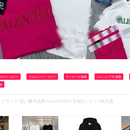
ロエベ コピー
クロムハーツ コピー
ディオール偽物
バレンシアガ 偽物
物
ブランド 使い勝手抜群 VALENTINO 半袖Tシャツ 5色可選