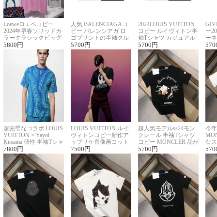
Loeweロエベコピー
人気 BALENCIAGAコ
2024LOUIS VUITTON
GI
2024年早春ソリッドカ
ピー バレンシアガ ロ
コピー ルイヴィトン半
ー2
ラークラシックビッグ
ゴプリントの半袖クル
袖Tシャツ カジュアル
ーネ
ロゴ刺繍Tシャツ
5800
円
ーネックTシャツ
5700
円
に馴染む 2色展開
5700
円
ー 
570
超完璧なコラボ LOUIS
LOUIS VUITTON ルイ
超人気モデルss24モン
今年
VUITTON × Yayoi
ヴィトンコピー新作ア
クレール 半袖Tシャツ
MO
Kusama 個性 半袖Tシャ
ップリケ肖像画コット
コピー MONCLER 品が
なス
ツコピー男女兼用
7800
円
ンニット半袖Tシャツ
7500
円
良く見た目
5700
円
ルコ
570