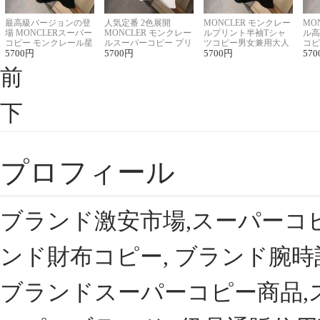
最高級バージョンの登
人気定番 2色展開
MONCLER モンクレー
MO
場 MONCLERスーパー
MONCLER モンクレー
ルプリント半袖Tシャ
ル高
コピー モンクレール星
ルスーパーコピー プリ
ツコピー男女兼用大人
コピ
座半袖Tシャツ
5700
円
ント半袖Tシャツ
5700
円
可愛い春夏コーデ
5700
円
ィブ
570
前
下
プロフィール
ブランド激安市場,スーパーコ
ンド財布コピー, ブランド腕時
ブランドスーパーコピー商品,