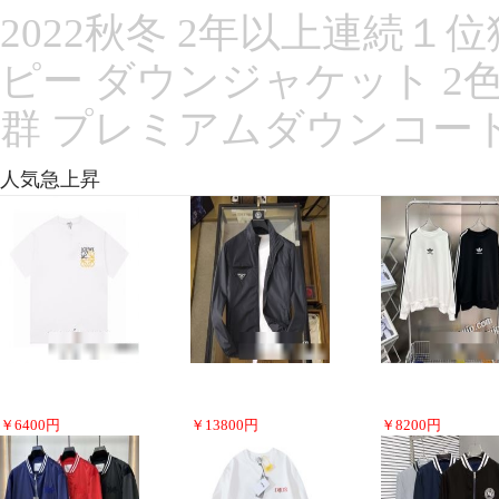
2022秋冬 2年以上連続
ピー ダウンジャケット 2
群 プレミアムダウンコー
人気急上昇
￥
6400
円
￥
13800
円
￥
8200
円