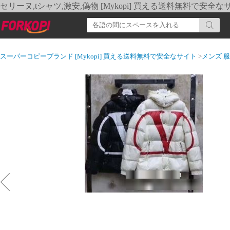
セリーヌ,tシャツ,激安,偽物 [Mykopi] 買える送料無料で安全な
スーパーコピーブランド [Mykopi] 買える送料無料で安全なサイト
>
メンズ 服