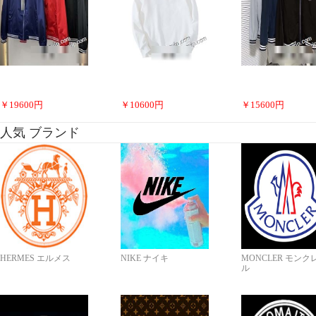
￥
19600
円
￥
10600
円
￥
15600
円
人気 ブランド
HERMES エルメス
NIKE ナイキ
MONCLER モンク
ル