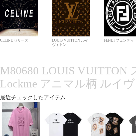
CELINE セリーヌ
LOUIS VUITTON ルイ
FENDI フェンディ
ヴィトン
M80680 LOUIS VUITT
Lockme アニマル柄 ルイ
最近チェックしたアイテム