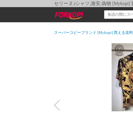
セリーヌ,tシャツ,激安,偽物 [Myko
スーパーコピーブランド [Mykopi] 買える