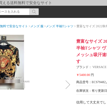
pi] 買える送料無料で安全なサイト
送料無料で安全なサイト
>
メンズ 服
>
メンズ 半袖Tシャツ
> 豊富なサイズ 2022秋冬 ヴェルサーチ VERSA
豊富なサイズ 20
半袖Tシャツ 
メッシュ吸汗速
す
ブランド：
VERSAC
￥5400.00
円
商品货号：ECS79482
在庫状況：有り
更新日期
信用して大丈夫でし