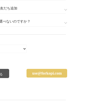
888)友だち追加
選べないのですか？
use@forkopi.com