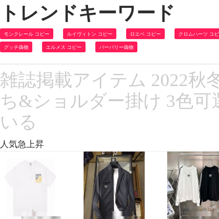
トレンドキーワード
モンクレール コピー
ルイヴィトン コピー
ロエベ コピー
クロムハーツ コ
グッチ偽物
エルメス コピー
バーバリー偽物
雑誌掲載アイテム 2022秋冬
ち&ショルダー掛け 3色可
いる
人気急上昇