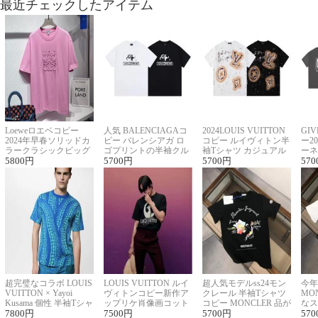
最近チェックしたアイテム
Loeweロエベコピー
人気 BALENCIAGAコ
2024LOUIS VUITTON
GI
2024年早春ソリッドカ
ピー バレンシアガ ロ
コピー ルイヴィトン半
ー2
ラークラシックビッグ
ゴプリントの半袖クル
袖Tシャツ カジュアル
ーネ
ロゴ刺繍Tシャツ
5800
円
ーネックTシャツ
5700
円
に馴染む 2色展開
5700
円
ー 
570
超完璧なコラボ LOUIS
LOUIS VUITTON ルイ
超人気モデルss24モン
今年
VUITTON × Yayoi
ヴィトンコピー新作ア
クレール 半袖Tシャツ
MO
Kusama 個性 半袖Tシャ
ップリケ肖像画コット
コピー MONCLER 品が
なス
ツコピー男女兼用
7800
円
ンニット半袖Tシャツ
7500
円
良く見た目
5700
円
ルコ
570