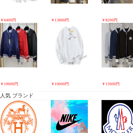
￥
6400
円
￥
13800
円
￥
8200
円
￥
19600
円
￥
10600
円
￥
15600
円
人気 ブランド