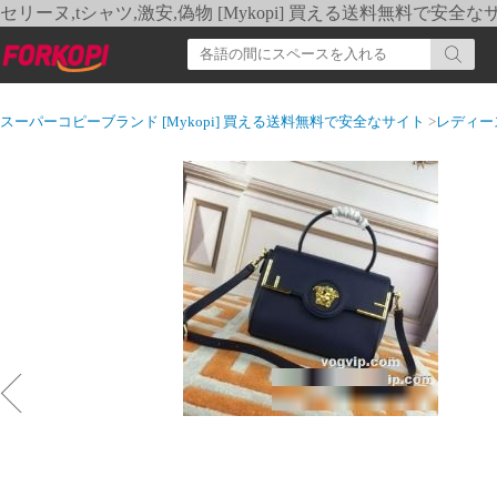
セリーヌ,tシャツ,激安,偽物 [Mykopi] 買える送料無料で安全な
スーパーコピーブランド [Mykopi] 買える送料無料で安全なサイト
>
レディー