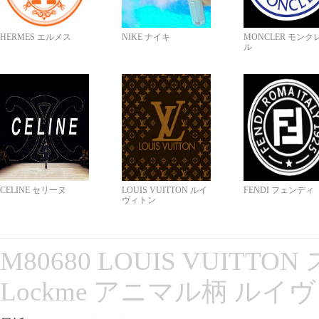
HERMES エルメス
NIKE ナイキ
MONCLER モンク
ル
CELINE セリーヌ
LOUIS VUITTON ルイ
FENDI フェンディ
ヴィトン
M80680 LOUIS VUITT
Lockme アニマル柄 ルイ