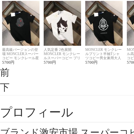
最高級バージョンの登
人気定番 2色展開
MONCLER モンクレー
MO
場 MONCLERスーパー
MONCLER モンクレー
ルプリント半袖Tシャ
ル高
コピー モンクレール星
ルスーパーコピー プリ
ツコピー男女兼用大人
コピ
座半袖Tシャツ
5700
円
ント半袖Tシャツ
5700
円
可愛い春夏コーデ
5700
円
ィブ
570
前
下
プロフィール
ブランド激安市場,スーパーコ