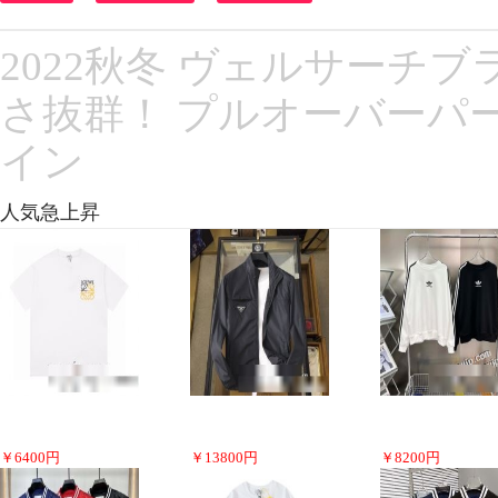
2022秋冬 ヴェルサーチブラ
さ抜群！ プルオーバーパ
イン
人気急上昇
￥
6400
円
￥
13800
円
￥
8200
円