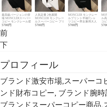
最高級バージョンの登
人気定番 2色展開
MONCLER モンクレー
MO
場 MONCLERスーパー
MONCLER モンクレー
ルプリント半袖Tシャ
ル高
コピー モンクレール星
ルスーパーコピー プリ
ツコピー男女兼用大人
コピ
座半袖Tシャツ
5700
円
ント半袖Tシャツ
5700
円
可愛い春夏コーデ
5700
円
ィブ
570
前
下
プロフィール
ブランド激安市場,スーパーコ
ンド財布コピー, ブランド腕時
ブランドスーパーコピー商品,