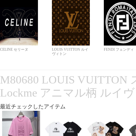
CELINE セリーヌ
LOUIS VUITTON ルイ
FENDI フェンディ
ヴィトン
M80680 LOUIS VUITT
Lockme アニマル柄 ルイ
最近チェックしたアイテム