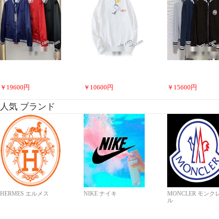
￥
19600
円
￥
10600
円
￥
15600
円
人気 ブランド
HERMES エルメス
NIKE ナイキ
MONCLER モンク
ル