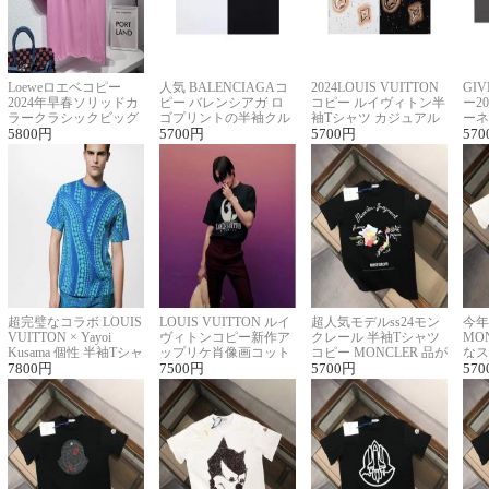
Loeweロエベコピー
人気 BALENCIAGAコ
2024LOUIS VUITTON
GI
2024年早春ソリッドカ
ピー バレンシアガ ロ
コピー ルイヴィトン半
ー2
ラークラシックビッグ
ゴプリントの半袖クル
袖Tシャツ カジュアル
ーネ
ロゴ刺繍Tシャツ
5800
円
ーネックTシャツ
5700
円
に馴染む 2色展開
5700
円
ー 
570
超完璧なコラボ LOUIS
LOUIS VUITTON ルイ
超人気モデルss24モン
今年
VUITTON × Yayoi
ヴィトンコピー新作ア
クレール 半袖Tシャツ
MO
Kusama 個性 半袖Tシャ
ップリケ肖像画コット
コピー MONCLER 品が
なス
ツコピー男女兼用
7800
円
ンニット半袖Tシャツ
7500
円
良く見た目
5700
円
ルコ
570