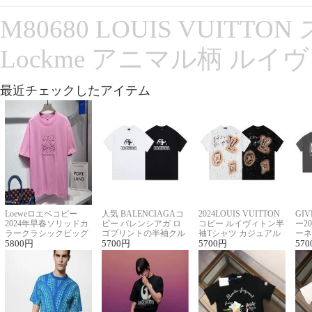
M80680 LOUIS VUITT
Lockme アニマル柄 ルイ
最近チェックしたアイテム
Loeweロエベコピー
人気 BALENCIAGAコ
2024LOUIS VUITTON
GI
2024年早春ソリッドカ
ピー バレンシアガ ロ
コピー ルイヴィトン半
ー2
ラークラシックビッグ
ゴプリントの半袖クル
袖Tシャツ カジュアル
ーネ
ロゴ刺繍Tシャツ
5800
円
ーネックTシャツ
5700
円
に馴染む 2色展開
5700
円
ー 
570