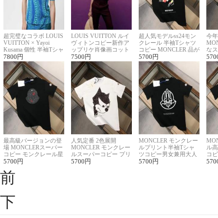
超完璧なコラボ LOUIS
LOUIS VUITTON ルイ
超人気モデルss24モン
今年
VUITTON × Yayoi
ヴィトンコピー新作ア
クレール 半袖Tシャツ
MO
Kusama 個性 半袖Tシャ
ップリケ肖像画コット
コピー MONCLER 品が
なス
ツコピー男女兼用
7800
円
ンニット半袖Tシャツ
7500
円
良く見た目
5700
円
ルコ
570
最高級バージョンの登
人気定番 2色展開
MONCLER モンクレー
MO
場 MONCLERスーパー
MONCLER モンクレー
ルプリント半袖Tシャ
ル高
コピー モンクレール星
ルスーパーコピー プリ
ツコピー男女兼用大人
コピ
座半袖Tシャツ
5700
円
ント半袖Tシャツ
5700
円
可愛い春夏コーデ
5700
円
ィブ
570
前
下