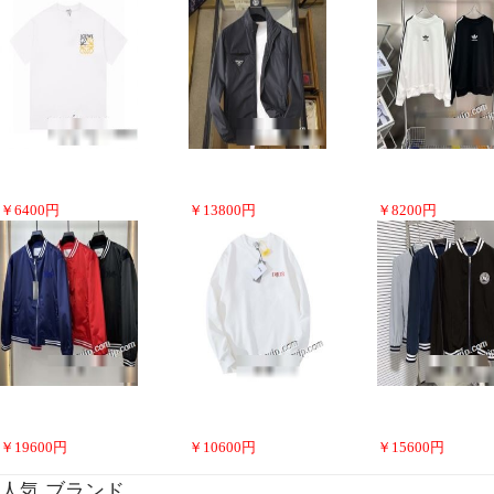
￥
6400
円
￥
13800
円
￥
8200
円
￥
19600
円
￥
10600
円
￥
15600
円
人気 ブランド