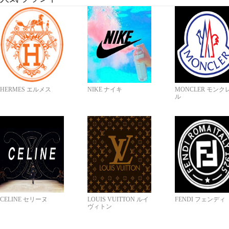
HERMES エルメス
NIKE ナイキ
MONCLER モンク
ル
CELINE セリーヌ
LOUIS VUITTON ルイ
FENDI フェンディ
ヴィトン