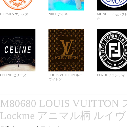
HERMES エルメス
NIKE ナイキ
MONCLER モンク
ル
CELINE セリーヌ
LOUIS VUITTON ルイ
FENDI フェンディ
ヴィトン
M80680 LOUIS VUITT
Lockme アニマル柄 ルイ