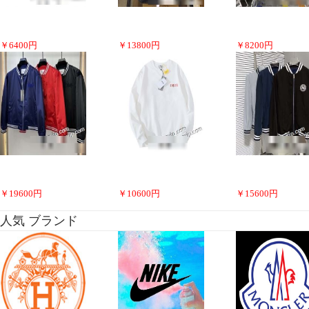
￥
6400
円
￥
13800
円
￥
8200
円
￥
19600
円
￥
10600
円
￥
15600
円
人気 ブランド