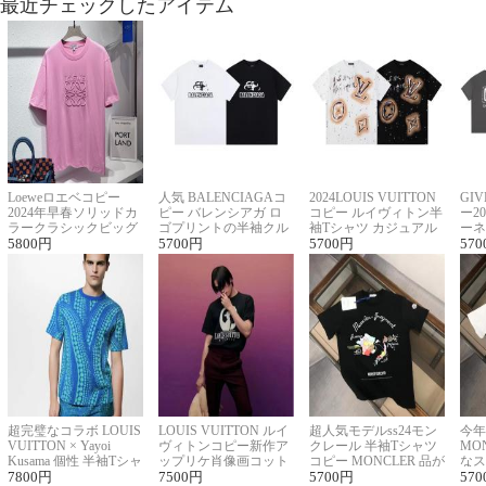
最近チェックしたアイテム
Loeweロエベコピー
人気 BALENCIAGAコ
2024LOUIS VUITTON
GI
2024年早春ソリッドカ
ピー バレンシアガ ロ
コピー ルイヴィトン半
ー2
ラークラシックビッグ
ゴプリントの半袖クル
袖Tシャツ カジュアル
ーネ
ロゴ刺繍Tシャツ
5800
円
ーネックTシャツ
5700
円
に馴染む 2色展開
5700
円
ー 
570
超完璧なコラボ LOUIS
LOUIS VUITTON ルイ
超人気モデルss24モン
今年
VUITTON × Yayoi
ヴィトンコピー新作ア
クレール 半袖Tシャツ
MO
Kusama 個性 半袖Tシャ
ップリケ肖像画コット
コピー MONCLER 品が
なス
ツコピー男女兼用
7800
円
ンニット半袖Tシャツ
7500
円
良く見た目
5700
円
ルコ
570