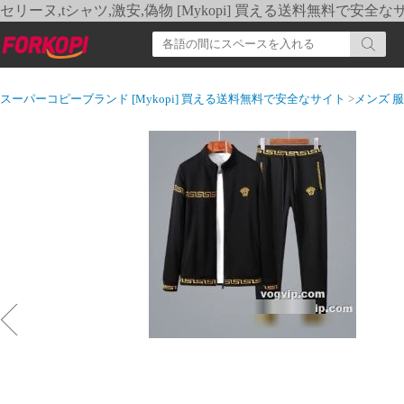
セリーヌ,tシャツ,激安,偽物 [Mykopi] 買える送料無料で安全な
スーパーコピーブランド [Mykopi] 買える送料無料で安全なサイト
>
メンズ 服