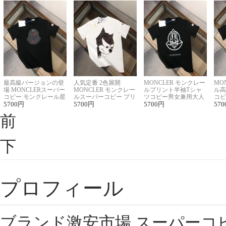
最高級バージョンの登
人気定番 2色展開
MONCLER モンクレー
MO
場 MONCLERスーパー
MONCLER モンクレー
ルプリント半袖Tシャ
ル高
コピー モンクレール星
ルスーパーコピー プリ
ツコピー男女兼用大人
コピ
座半袖Tシャツ
5700
円
ント半袖Tシャツ
5700
円
可愛い春夏コーデ
5700
円
ィブ
570
前
下
プロフィール
ブランド激安市場,スーパーコ