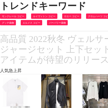
トレンドキーワード
モンクレール コピー
ルイヴィトン コピー
ロエベ コピー
クロムハーツ コ
グッチ偽物
エルメス コピー
バーバリー偽物
高品質 2022秋冬 ヴェルサ
ジャージセット 上下セット 
アイテムが待望のリリー
人気急上昇