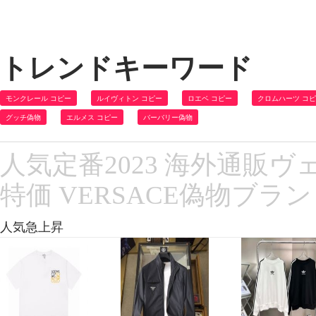
トレンドキーワード
モンクレール コピー
ルイヴィトン コピー
ロエベ コピー
クロムハーツ コ
グッチ偽物
エルメス コピー
バーバリー偽物
人気定番2023 海外通販
特価 VERSACE偽物ブラ
人気急上昇