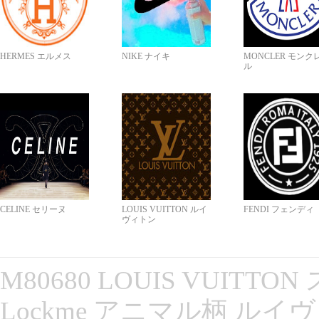
HERMES エルメス
NIKE ナイキ
MONCLER モンク
ル
CELINE セリーヌ
LOUIS VUITTON ルイ
FENDI フェンディ
ヴィトン
M80680 LOUIS VUITT
Lockme アニマル柄 ルイ