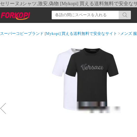
セリーヌ,tシャツ,激安,偽物 [Mykopi] 買える送料無料で安全な
スーパーコピーブランド [Mykopi] 買える送料無料で安全なサイト
>
メンズ 服