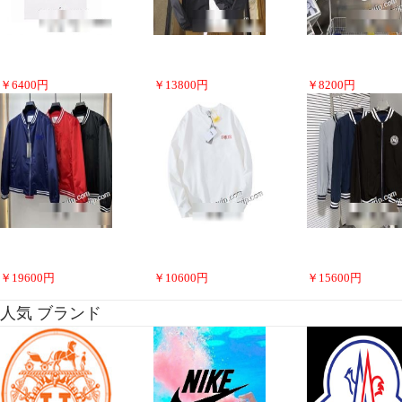
￥
6400
円
￥
13800
円
￥
8200
円
￥
19600
円
￥
10600
円
￥
15600
円
人気 ブランド