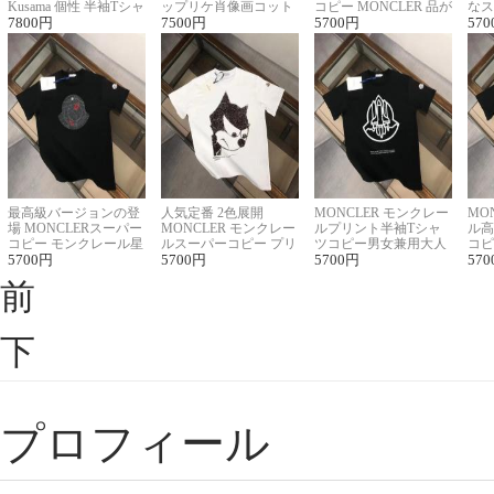
Kusama 個性 半袖Tシャ
ップリケ肖像画コット
コピー MONCLER 品が
なス
ツコピー男女兼用
7800
円
ンニット半袖Tシャツ
7500
円
良く見た目
5700
円
ルコ
570
最高級バージョンの登
人気定番 2色展開
MONCLER モンクレー
MO
場 MONCLERスーパー
MONCLER モンクレー
ルプリント半袖Tシャ
ル高
コピー モンクレール星
ルスーパーコピー プリ
ツコピー男女兼用大人
コピ
座半袖Tシャツ
5700
円
ント半袖Tシャツ
5700
円
可愛い春夏コーデ
5700
円
ィブ
570
前
下
プロフィール