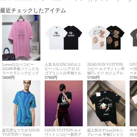
最近チェックしたアイテム
Loeweロエベコピー
人気 BALENCIAGAコ
2024LOUIS VUITTON
GI
2024年早春ソリッドカ
ピー バレンシアガ ロ
コピー ルイヴィトン半
ー2
ラークラシックビッグ
ゴプリントの半袖クル
袖Tシャツ カジュアル
ーネ
ロゴ刺繍Tシャツ
5800
円
ーネックTシャツ
5700
円
に馴染む 2色展開
5700
円
ー 
570
超完璧なコラボ LOUIS
LOUIS VUITTON ルイ
超人気モデルss24モン
今年
VUITTON × Yayoi
ヴィトンコピー新作ア
クレール 半袖Tシャツ
MO