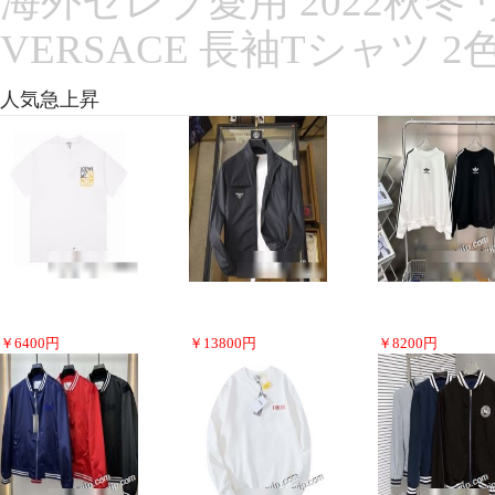
海外セレブ愛用 2022秋
VERSACE 長袖Tシャツ 2
人気急上昇
￥
6400
円
￥
13800
円
￥
8200
円