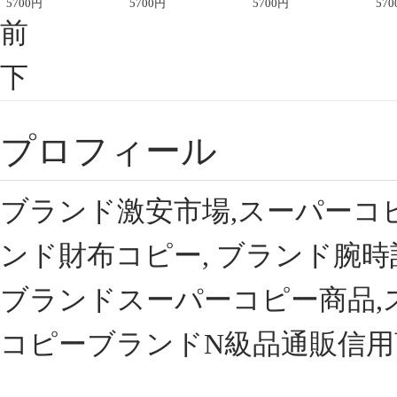
座半袖Tシャツ
5700
円
ント半袖Tシャツ
5700
円
可愛い春夏コーデ
5700
円
ィブ
570
前
下
プロフィール
ブランド激安市場,スーパーコ
ンド財布コピー, ブランド腕時
ブランドスーパーコピー商品,
コピーブランドN級品通販信用