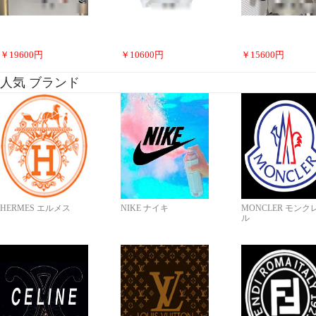
￥
19600
円
￥
10600
円
￥
15600
円
人気 ブランド
HERMES エルメス
NIKE ナイキ
MONCLER モンク
ル