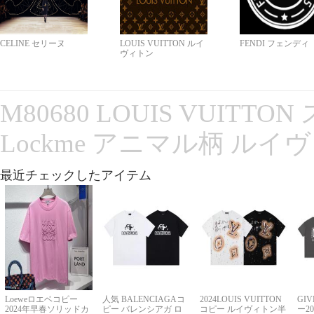
CELINE セリーヌ
LOUIS VUITTON ルイ
FENDI フェンディ
ヴィトン
M80680 LOUIS VUITT
Lockme アニマル柄 ルイ
最近チェックしたアイテム
Loeweロエベコピー
人気 BALENCIAGAコ
2024LOUIS VUITTON
GI
2024年早春ソリッドカ
ピー バレンシアガ ロ
コピー ルイヴィトン半
ー2