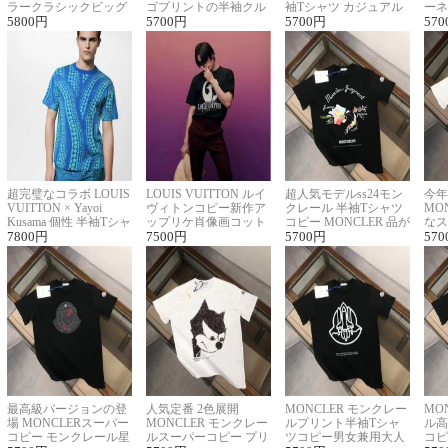
ラークラシックビッグ
ゴプリントの半袖クル
袖Tシャツ カジュアル
ーネ
ロゴ刺繍Tシャツ
5800
円
ーネックTシャツ
5700
円
に馴染む 2色展開
5700
円
ー 
570
超完璧なコラボ LOUIS
LOUIS VUITTON ルイ
超人気モデルss24モン
今年
VUITTON × Yayoi
ヴィトンコピー新作ア
クレール 半袖Tシャツ
MO
Kusama 個性 半袖Tシャ
ップリケ肖像画コット
コピー MONCLER 品が
なス
ツコピー男女兼用
7800
円
ンニット半袖Tシャツ
7500
円
良く見た目
5700
円
ルコ
570
最高級バージョンの登
人気定番 2色展開
MONCLER モンクレー
MO
場 MONCLERスーパー
MONCLER モンクレー
ルプリント半袖Tシャ
ル高
コピー モンクレール星
ルスーパーコピー プリ
ツコピー男女兼用大人
コピ