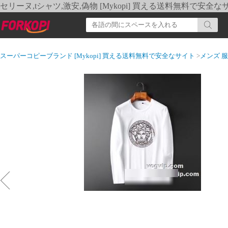
セリーヌ,tシャツ,激安,偽物 [Mykopi] 買える送料無料で安全な
スーパーコピーブランド [Mykopi] 買える送料無料で安全なサイト
>
メンズ 服