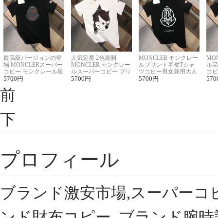
最高級バージョンの登
人気定番 2色展開
MONCLER モンクレー
MO
場 MONCLERスーパー
MONCLER モンクレー
ルプリント半袖Tシャ
ル高
コピー モンクレール星
ルスーパーコピー プリ
ツコピー男女兼用大人
コピ
座半袖Tシャツ
5700
円
ント半袖Tシャツ
5700
円
可愛い春夏コーデ
5700
円
ィブ
570
前
下
プロフィール
ブランド激安市場,スーパーコ
ンド財布コピー, ブランド腕時