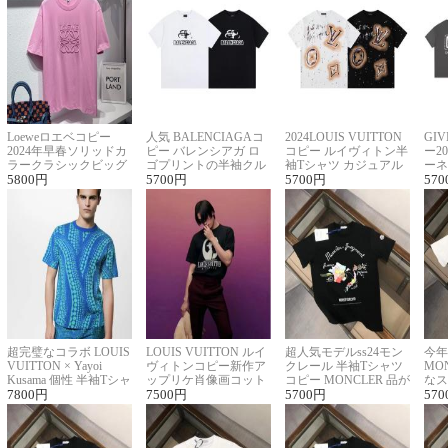
Loeweロエベコピー
人気 BALENCIAGAコ
2024LOUIS VUITTON
GI
2024年早春ソリッドカ
ピー バレンシアガ ロ
コピー ルイヴィトン半
ー2
ラークラシックビッグ
ゴプリントの半袖クル
袖Tシャツ カジュアル
ーネ
ロゴ刺繍Tシャツ
5800
円
ーネックTシャツ
5700
円
に馴染む 2色展開
5700
円
ー 
570
超完璧なコラボ LOUIS
LOUIS VUITTON ルイ
超人気モデルss24モン
今年
VUITTON × Yayoi
ヴィトンコピー新作ア
クレール 半袖Tシャツ
MO
Kusama 個性 半袖Tシャ
ップリケ肖像画コット
コピー MONCLER 品が
なス
ツコピー男女兼用
7800
円
ンニット半袖Tシャツ
7500
円
良く見た目
5700
円
ルコ
570