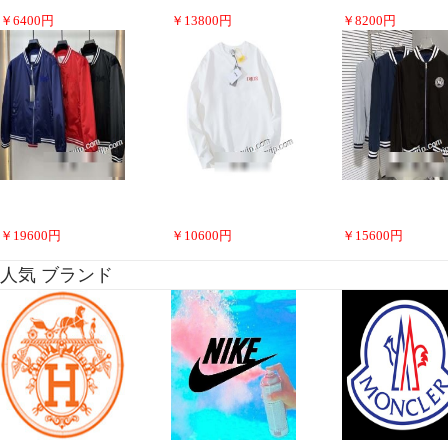
￥
6400
円
￥
13800
円
￥
8200
円
￥
19600
円
￥
10600
円
￥
15600
円
人気 ブランド