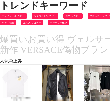
トレンドキーワード
モンクレール コピー
ルイヴィトン コピー
ロエベ コピー
クロムハーツ コ
グッチ偽物
エルメス コピー
バーバリー偽物
爆買いお買い得 ヴェルサー
新作 VERSACE偽物ブ
人気急上昇