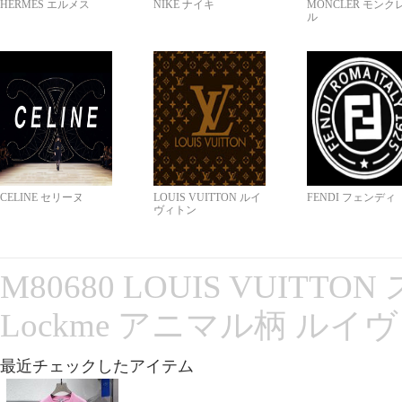
HERMES エルメス
NIKE ナイキ
MONCLER モンク
ル
CELINE セリーヌ
LOUIS VUITTON ルイ
FENDI フェンディ
ヴィトン
M80680 LOUIS VUITT
Lockme アニマル柄 ルイ
最近チェックしたアイテム