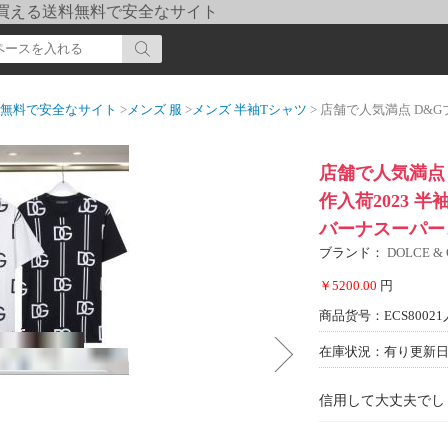
pi] 買える送料無料で安全なサイト
送料無料で安全なサイト
>
メンズ 服
>
メンズ 半袖Tシャツ
> 店舗で人気満点 D&Gブランドスーパーコピ
店舗で人気満点
作入荷2023 
バーナスーパー
ブランド：
DOLCE 
￥5200.00
円
商品货号：ECS80021
在庫状況：有り
更新日期
信用して大丈夫でし