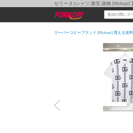
セリーヌ,tシャツ,激安,偽物 [Myko
スーパーコピーブランド [Mykopi] 買える