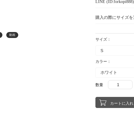
LINE (ID:forkopi
購入の際にサイズを
動画
サイズ：
カラー：
数量