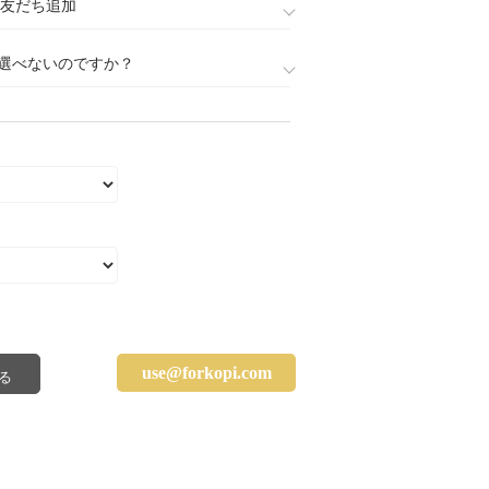
888)友だち追加
選べないのですか？
use@forkopi.com