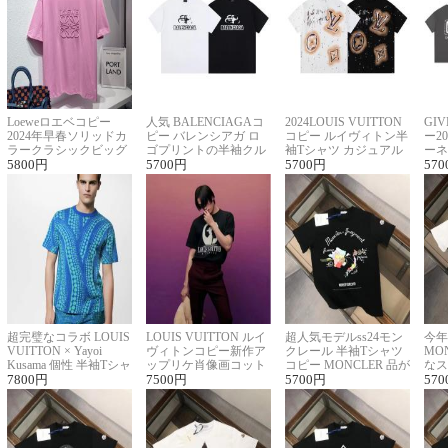
Loeweロエベコピー
人気 BALENCIAGAコ
2024LOUIS VUITTON
GI
2024年早春ソリッドカ
ピー バレンシアガ ロ
コピー ルイヴィトン半
ー2
ラークラシックビッグ
ゴプリントの半袖クル
袖Tシャツ カジュアル
ーネ
ロゴ刺繍Tシャツ
5800
円
ーネックTシャツ
5700
円
に馴染む 2色展開
5700
円
ー 
570
超完璧なコラボ LOUIS
LOUIS VUITTON ルイ
超人気モデルss24モン
今年
VUITTON × Yayoi
ヴィトンコピー新作ア
クレール 半袖Tシャツ
MO
Kusama 個性 半袖Tシャ
ップリケ肖像画コット
コピー MONCLER 品が
なス
ツコピー男女兼用
7800
円
ンニット半袖Tシャツ
7500
円
良く見た目
5700
円
ルコ
570