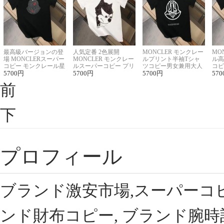
最高級バージョンの登
人気定番 2色展開
MONCLER モンクレー
MO
場 MONCLERスーパー
MONCLER モンクレー
ルプリント半袖Tシャ
ル高
コピー モンクレール星
ルスーパーコピー プリ
ツコピー男女兼用大人
コピ
座半袖Tシャツ
5700
円
ント半袖Tシャツ
5700
円
可愛い春夏コーデ
5700
円
ィブ
570
前
下
プロフィール
ブランド激安市場,スーパーコ
ンド財布コピー, ブランド腕時