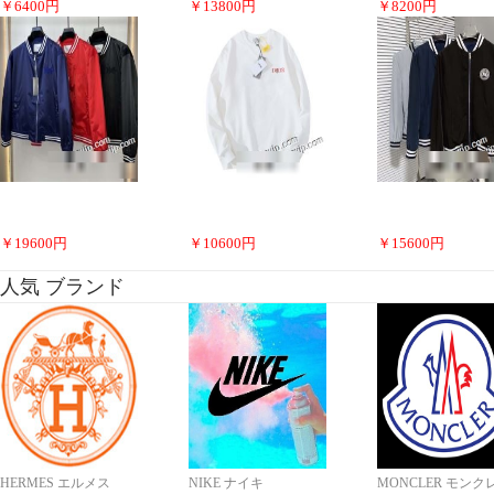
￥
6400
円
￥
13800
円
￥
8200
円
￥
19600
円
￥
10600
円
￥
15600
円
人気 ブランド
HERMES エルメス
NIKE ナイキ
MONCLER モンク