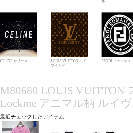
ル
CELINE セリーヌ
LOUIS VUITTON ルイ
FENDI フェンディ
ヴィトン
M80680 LOUIS VUITT
Lockme アニマル柄 ルイ
最近チェックしたアイテム