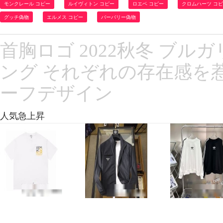
モンクレール コピー
ルイヴィトン コピー
ロエベ コピー
クロムハーツ コ
グッチ偽物
エルメス コピー
バーバリー偽物
首胸ロゴ 2022秋冬 ブル
ング それぞれの存在感を
ーフデザイン
人気急上昇