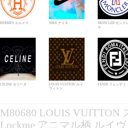
HERMES エルメス
NIKE ナイキ
MONCLER モンク
ル
CELINE セリーヌ
LOUIS VUITTON ルイ
FENDI フェンディ
ヴィトン
M80680 LOUIS VUITT
Lockme アニマル柄 ルイ