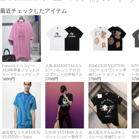
最近チェックしたアイテム
Loeweロエベコピー
人気 BALENCIAGAコ
2024LOUIS VUITTON
GI
2024年早春ソリッドカ
ピー バレンシアガ ロ
コピー ルイヴィトン半
ー2
ラークラシックビッグ
ゴプリントの半袖クル
袖Tシャツ カジュアル
ーネ
ロゴ刺繍Tシャツ
5800
円
ーネックTシャツ
5700
円
に馴染む 2色展開
5700
円
ー 
570
超完璧なコラボ LOUIS
LOUIS VUITTON ルイ
超人気モデルss24モン
今年
VUITTON × Yayoi
ヴィトンコピー新作ア
クレール 半袖Tシャツ
MO