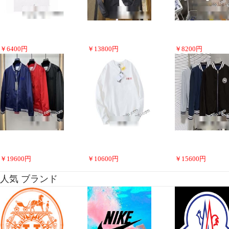
￥
6400
円
￥
13800
円
￥
8200
円
￥
19600
円
￥
10600
円
￥
15600
円
人気 ブランド