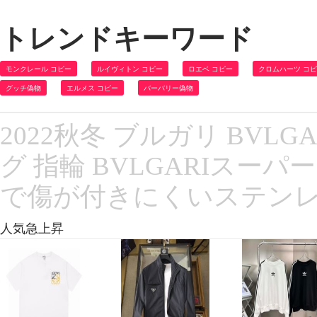
トレンドキーワード
モンクレール コピー
ルイヴィトン コピー
ロエベ コピー
クロムハーツ コ
グッチ偽物
エルメス コピー
バーバリー偽物
2022秋冬 ブルガリ BVL
グ 指輪 BVLGARIスー
で傷が付きにくいステン
人気急上昇