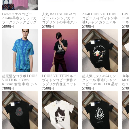
Loeweロエベコピー
人気 BALENCIAGAコ
2024LOUIS VUITTON
GI
2024年早春ソリッドカ
ピー バレンシアガ ロ
コピー ルイヴィトン半
ー2
ラークラシックビッグ
ゴプリントの半袖クル
袖Tシャツ カジュアル
ーネ
ロゴ刺繍Tシャツ
5800
円
ーネックTシャツ
5700
円
に馴染む 2色展開
5700
円
ー 
570
超完璧なコラボ LOUIS
LOUIS VUITTON ルイ
超人気モデルss24モン
今年
VUITTON × Yayoi
ヴィトンコピー新作ア
クレール 半袖Tシャツ
MO
Kusama 個性 半袖Tシャ
ップリケ肖像画コット
コピー MONCLER 品が
なス
ツコピー男女兼用
7800
円
ンニット半袖Tシャツ
7500
円
良く見た目
5700
円
ルコ
570