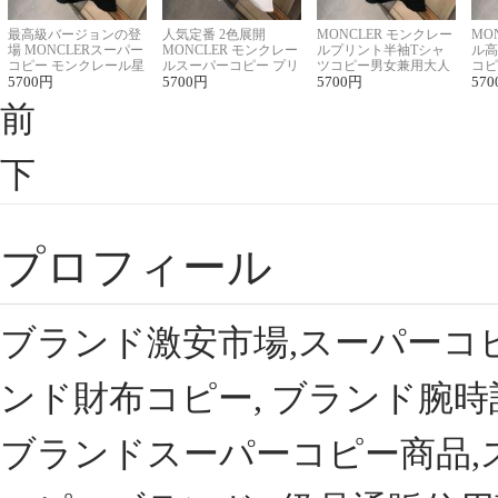
最高級バージョンの登
人気定番 2色展開
MONCLER モンクレー
MO
場 MONCLERスーパー
MONCLER モンクレー
ルプリント半袖Tシャ
ル高
コピー モンクレール星
ルスーパーコピー プリ
ツコピー男女兼用大人
コピ
座半袖Tシャツ
5700
円
ント半袖Tシャツ
5700
円
可愛い春夏コーデ
5700
円
ィブ
570
前
下
プロフィール
ブランド激安市場,スーパーコ
ンド財布コピー, ブランド腕時
ブランドスーパーコピー商品,