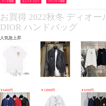
グッチ偽物
エルメス コピー
バーバリー偽物
お買得 2022秋冬 ディ
DIOR ハンドバッグ
人気急上昇
￥
6400
円
￥
13800
円
￥
8200
円