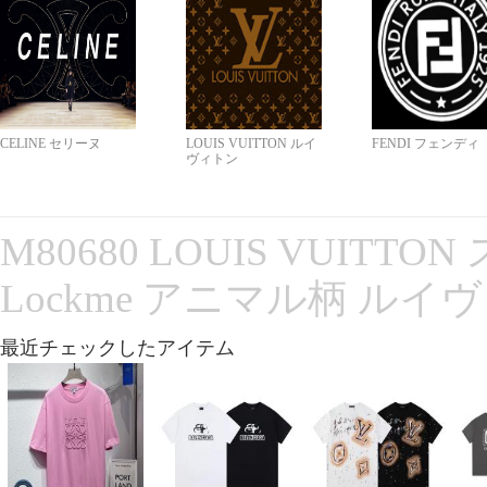
CELINE セリーヌ
LOUIS VUITTON ルイ
FENDI フェンディ
ヴィトン
M80680 LOUIS VUITT
Lockme アニマル柄 ルイ
最近チェックしたアイテム