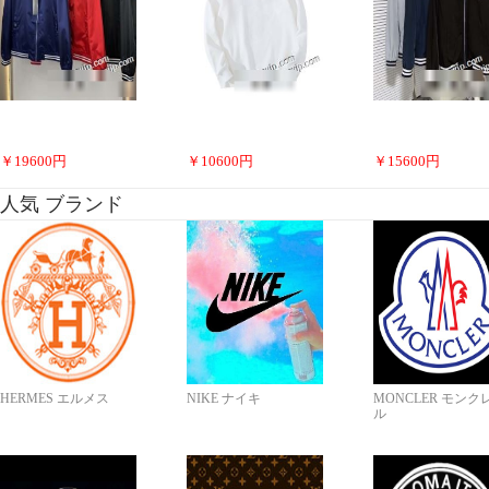
￥
19600
円
￥
10600
円
￥
15600
円
人気 ブランド
HERMES エルメス
NIKE ナイキ
MONCLER モンク
ル