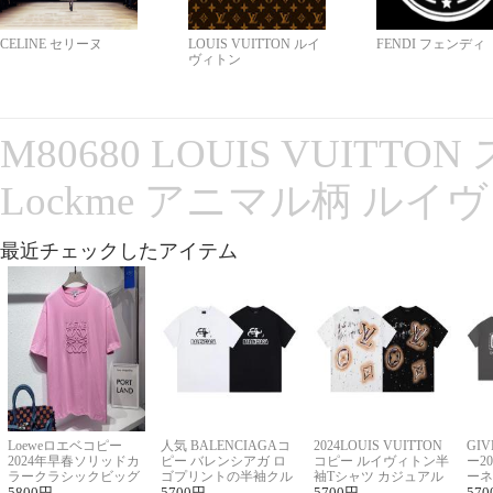
CELINE セリーヌ
LOUIS VUITTON ルイ
FENDI フェンディ
ヴィトン
M80680 LOUIS VUITT
Lockme アニマル柄 ルイ
最近チェックしたアイテム
Loeweロエベコピー
人気 BALENCIAGAコ
2024LOUIS VUITTON
GI
2024年早春ソリッドカ
ピー バレンシアガ ロ
コピー ルイヴィトン半
ー2
ラークラシックビッグ
ゴプリントの半袖クル
袖Tシャツ カジュアル
ーネ
ロゴ刺繍Tシャツ
5800
円
ーネックTシャツ
5700
円
に馴染む 2色展開
5700
円
ー 
570