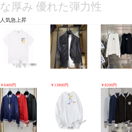
な厚み 優れた弾力性
人気急上昇
￥
6400
円
￥
13800
円
￥
8200
円