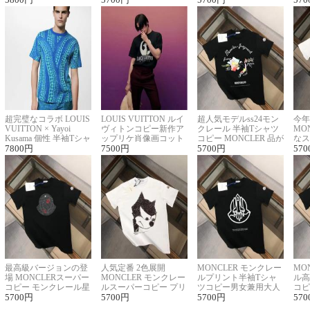
超完璧なコラボ LOUIS
LOUIS VUITTON ルイ
超人気モデルss24モン
今年
VUITTON × Yayoi
ヴィトンコピー新作ア
クレール 半袖Tシャツ
MO
Kusama 個性 半袖Tシャ
ップリケ肖像画コット
コピー MONCLER 品が
なス
ツコピー男女兼用
7800
円
ンニット半袖Tシャツ
7500
円
良く見た目
5700
円
ルコ
570
最高級バージョンの登
人気定番 2色展開
MONCLER モンクレー
MO
場 MONCLERスーパー
MONCLER モンクレー
ルプリント半袖Tシャ
ル高
コピー モンクレール星
ルスーパーコピー プリ
ツコピー男女兼用大人
コピ
座半袖Tシャツ
5700
円
ント半袖Tシャツ
5700
円
可愛い春夏コーデ
5700
円
ィブ
570