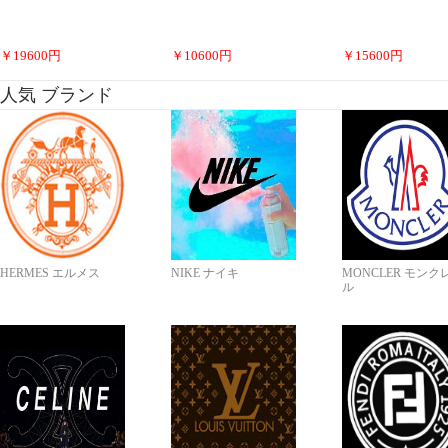
￥
19600
円
￥
10600
円
￥
15600
円
人気 ブランド
HERMES エルメス
NIKE ナイキ
MONCLER モンク
ル