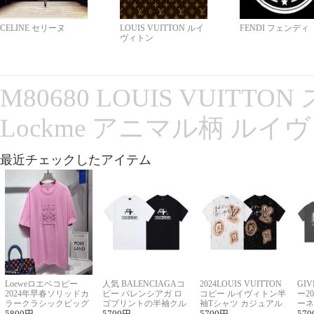
CELINE セリーヌ
LOUIS VUITTON ルイ
FENDI フェンディ
ヴィトン
M80680 LOUIS VUITT
Lockme アニマル柄 ルイ
最近チェックしたアイテム
Loeweロエベコピー
人気 BALENCIAGAコ
2024LOUIS VUITTON
GI
2024年早春ソリッドカ
ピー バレンシアガ ロ
コピー ルイヴィトン半
ー2
ラークラシックビッグ
ゴプリントの半袖クル
袖Tシャツ カジュアル
ーネ
ロゴ刺繍Tシャツ
5800
円
ーネックTシャツ
5700
円
に馴染む 2色展開
5700
円
ー 
570