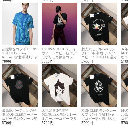
超完璧なコラボ LOUIS
LOUIS VUITTON ルイ
超人気モデルss24モン
今年
VUITTON × Yayoi
ヴィトンコピー新作ア
クレール 半袖Tシャツ
MO
Kusama 個性 半袖Tシャ
ップリケ肖像画コット
コピー MONCLER 品が
なス
ツコピー男女兼用
7800
円
ンニット半袖Tシャツ
7500
円
良く見た目
5700
円
ルコ
570
最高級バージョンの登
人気定番 2色展開
MONCLER モンクレー
MO
場 MONCLERスーパー
MONCLER モンクレー
ルプリント半袖Tシャ
ル高
コピー モンクレール星
ルスーパーコピー プリ
ツコピー男女兼用大人
コピ
座半袖Tシャツ
5700
円
ント半袖Tシャツ
5700
円
可愛い春夏コーデ
5700
円
ィブ
570