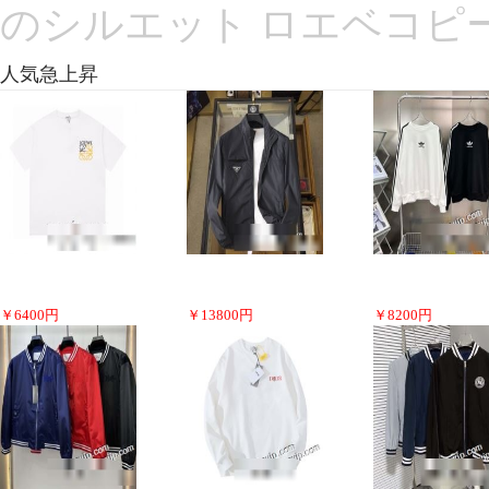
のシルエット ロエベコピ
人気急上昇
￥
6400
円
￥
13800
円
￥
8200
円