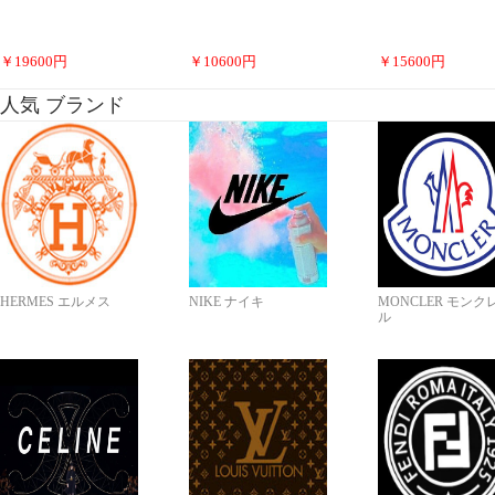
￥
19600
円
￥
10600
円
￥
15600
円
人気 ブランド
HERMES エルメス
NIKE ナイキ
MONCLER モンク
ル