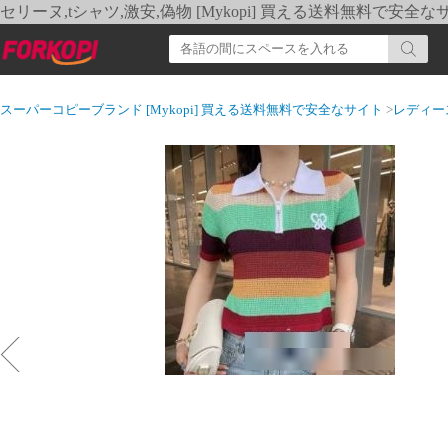
セリーヌ,tシャツ,激安,偽物 [Mykopi] 買える送料無料で安全な
スーパーコピーブランド [Mykopi] 買える送料無料で安全なサイト
>
レディー