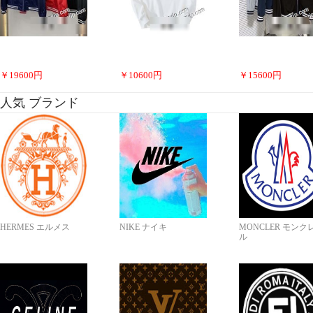
￥
19600
円
￥
10600
円
￥
15600
円
人気 ブランド
HERMES エルメス
NIKE ナイキ
MONCLER モンク
ル