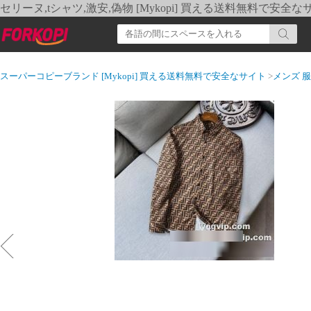
セリーヌ,tシャツ,激安,偽物 [Mykopi] 買える送料無料で安全な
スーパーコピーブランド [Mykopi] 買える送料無料で安全なサイト
>
メンズ 服