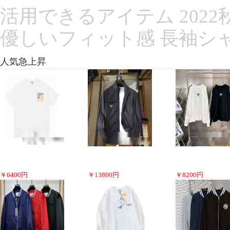
活用できるアイテム 202
優しいフィット感 長袖シ
人気急上昇
￥
6400
円
￥
13800
円
￥
8200
円