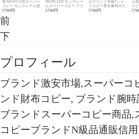
場 MONCLERスーパー
MONCLER モンクレー
ルプリント半袖Tシャ
ル高
コピー モンクレール星
ルスーパーコピー プリ
ツコピー男女兼用大人
コピ
座半袖Tシャツ
5700
円
ント半袖Tシャツ
5700
円
可愛い春夏コーデ
5700
円
ィブ
570
前
下
プロフィール
ブランド激安市場,スーパーコ
ンド財布コピー, ブランド腕時
ブランドスーパーコピー商品,
コピーブランドN級品通販信用