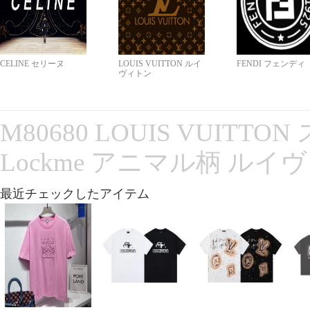
CELINE セリーヌ
LOUIS VUITTON ルイ
FENDI フェンディ
ヴィトン
M80680 LOUIS VUITT
Lockme アニマル柄 ルイ
最近チェックしたアイテム