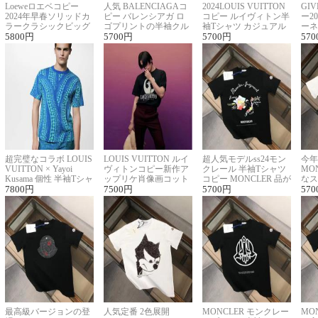
Loeweロエベコピー
人気 BALENCIAGAコ
2024LOUIS VUITTON
GI
2024年早春ソリッドカ
ピー バレンシアガ ロ
コピー ルイヴィトン半
ー2
ラークラシックビッグ
ゴプリントの半袖クル
袖Tシャツ カジュアル
ーネ
ロゴ刺繍Tシャツ
5800
円
ーネックTシャツ
5700
円
に馴染む 2色展開
5700
円
ー 
570
超完璧なコラボ LOUIS
LOUIS VUITTON ルイ
超人気モデルss24モン
今年
VUITTON × Yayoi
ヴィトンコピー新作ア
クレール 半袖Tシャツ
MO
Kusama 個性 半袖Tシャ
ップリケ肖像画コット
コピー MONCLER 品が
なス
ツコピー男女兼用
7800
円
ンニット半袖Tシャツ
7500
円
良く見た目
5700
円
ルコ
570
最高級バージョンの登
人気定番 2色展開
MONCLER モンクレー
MO