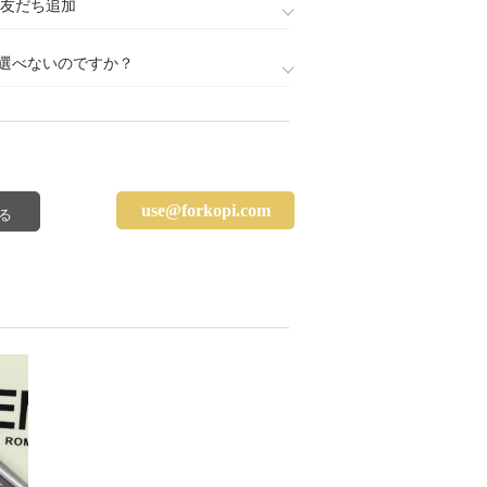
888)友だち追加
選べないのですか？
use@forkopi.com