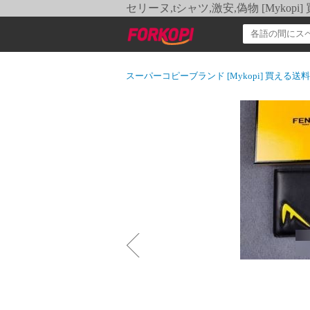
セリーヌ,tシャツ,激安,偽物 [Myko
スーパーコピーブランド [Mykopi] 買える