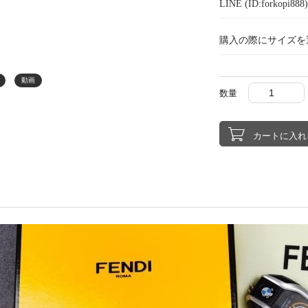
LINE (ID:forkopi
購入の際にサイズを
動画
数量