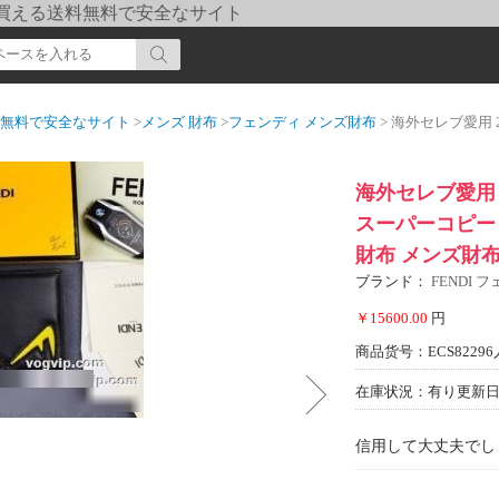
pi] 買える送料無料で安全なサイト
送料無料で安全なサイト
>
メンズ 財布
>
フェンディ メンズ財布
> 海外セレブ愛用 2022秋冬 フ
海外セレブ愛用 
スーパーコピー 
財布 メンズ財
ブランド：
FENDI 
￥15600.00
円
商品货号：ECS82296
在庫状況：有り
更新日期
信用して大丈夫でし