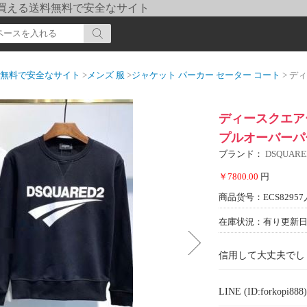
pi] 買える送料無料で安全なサイト
送料無料で安全なサイト
>
メンズ 服
>
ジャケット パーカー セーター コート
> ディース
ディースクエアー
プルオーバーパー
ブランド：
DSQUARE
￥7800.00
円
商品货号：ECS82957
在庫状況：有り
更新日期
信用して大丈夫でし
LINE (ID:forkopi