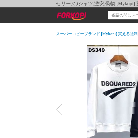
セリーヌ,tシャツ,激安,偽物 [Myko
スーパーコピーブランド [Mykopi] 買える