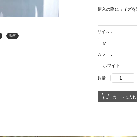
購入の際にサイズを
サイズ：
動画
カラー：
数量