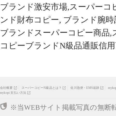
ブランド激安市場,スーパーコ
ンド財布コピー, ブランド腕時
ブランドスーパーコピー商品,
コピーブランドN級品通販信用
会社概要
スーパーコピーN級品とは？
佐川急便・EMS追跡
myk
mykopi 支払い方法
※当WEBサイト掲載写真の無断