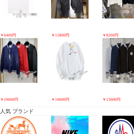
￥
6400
円
￥
13800
円
￥
8200
円
￥
19600
円
￥
10600
円
￥
15600
円
人気 ブランド