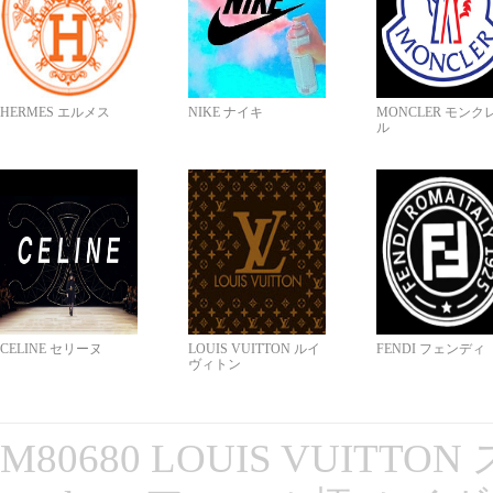
HERMES エルメス
NIKE ナイキ
MONCLER モンク
ル
CELINE セリーヌ
LOUIS VUITTON ルイ
FENDI フェンディ
ヴィトン
M80680 LOUIS VUITT