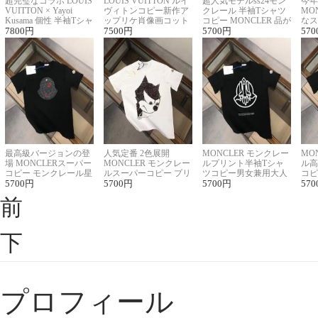
超完璧なコラボ LOUIS
LOUIS VUITTON ルイ
超人気モデルss24モン
今年
VUITTON × Yayoi
ヴィトンコピー新作ア
クレール 半袖Tシャツ
MO
Kusama 個性 半袖Tシャ
ップリケ肖像画コット
コピー MONCLER 品が
なス
ツコピー男女兼用
7800
円
ンニット半袖Tシャツ
7500
円
良く見た目
5700
円
ルコ
570
最高級バージョンの登
人気定番 2色展開
MONCLER モンクレー
MO
場 MONCLERスーパー
MONCLER モンクレー
ルプリント半袖Tシャ
ル高
コピー モンクレール星
ルスーパーコピー プリ
ツコピー男女兼用大人
コピ
座半袖Tシャツ
5700
円
ント半袖Tシャツ
5700
円
可愛い春夏コーデ
5700
円
ィブ
570
前
下
プロフィール