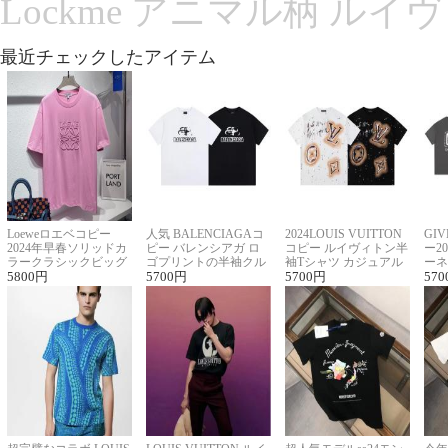
Lockme アニマル柄 ルイ
最近チェックしたアイテム
Loeweロエベコピー
人気 BALENCIAGAコ
2024LOUIS VUITTON
GI
2024年早春ソリッドカ
ピー バレンシアガ ロ
コピー ルイヴィトン半
ー2
ラークラシックビッグ
ゴプリントの半袖クル
袖Tシャツ カジュアル
ーネ
ロゴ刺繍Tシャツ
5800
円
ーネックTシャツ
5700
円
に馴染む 2色展開
5700
円
ー 
570