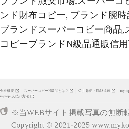
ブランド激安市場,スーパーコ
ンド財布コピー, ブランド腕時
ブランドスーパーコピー商品,
コピーブランドN級品通販信用
会社概要
スーパーコピーN級品とは？
佐川急便・EMS追跡
myk
mykopi 支払い方法
※当WEBサイト掲載写真の無断
Copyright © 2021-2025
www.mykop