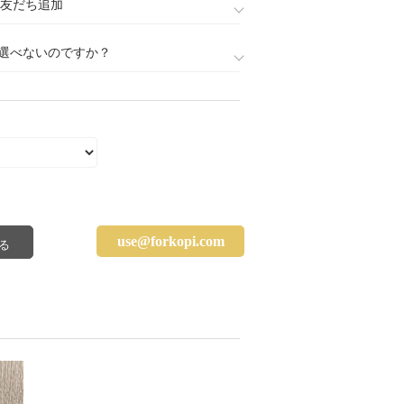
888)友だち追加
選べないのですか？
use@forkopi.com