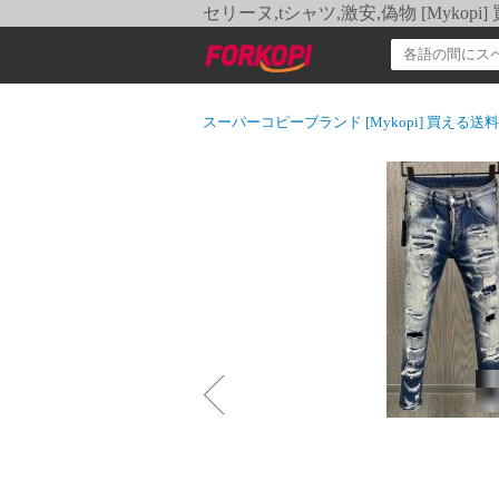
セリーヌ,tシャツ,激安,偽物 [Myko
スーパーコピーブランド [Mykopi] 買える