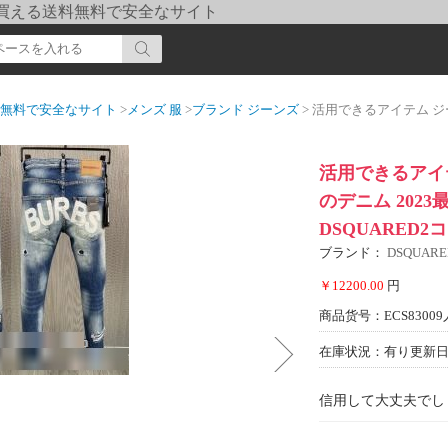
pi] 買える送料無料で安全なサイト
送料無料で安全なサイト
>
メンズ 服
>
ブランド ジーンズ
> 活用できるアイテム ジーンズ ウォッシュタイ
活用できるアイ
のデニム 202
DSQUARED2
ブランド：
DSQUARE
￥12200.00
円
商品货号：ECS83009
在庫状況：有り
更新日期
信用して大丈夫でし