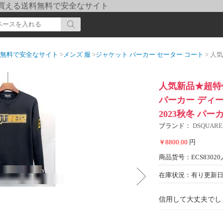
pi] 買える送料無料で安全なサイト
送料無料で安全なサイト
>
メンズ 服
>
ジャケット パーカー セーター コート
> 人気新品★超特価
人気新品★超特価
パーカー ディ
2023秋冬 パー
ブランド：
DSQUARE
￥8800.00
円
商品货号：ECS83020
在庫状況：有り
更新日期
信用して大丈夫でし