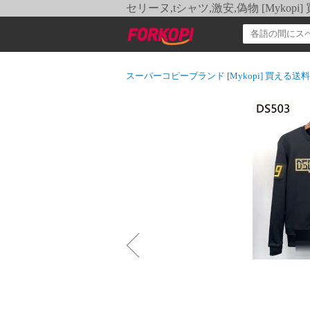
セリーヌ,tシャツ,激安,偽物 [Myko
スーパーコピーブランド [Mykopi] 買える