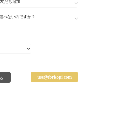
888)友だち追加
選べないのですか？
use@forkopi.com