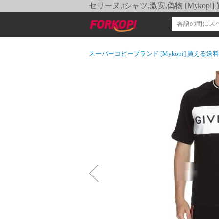
セリーヌ,tシャツ,激安,偽物 [Myko
スーパーコピーブランド [Mykopi] 買える