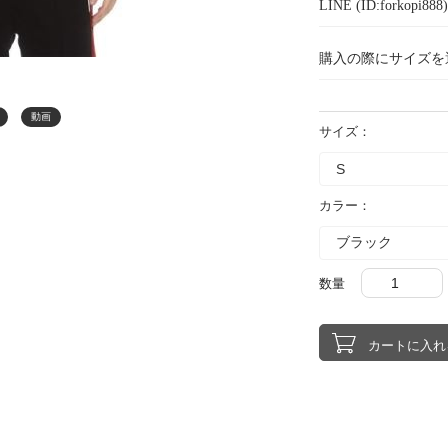
LINE (ID:forkopi
購入の際にサイズを
動画
サイズ：
カラー：
数量