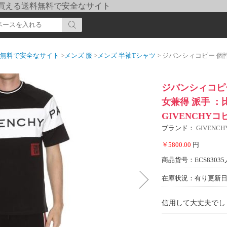
pi] 買える送料無料で安全なサイト
送料無料で安全なサイト
>
メンズ 服
>
メンズ 半袖Tシャツ
> ジバンシィコピー 個性的なデザ 202
ジバンシィコピー
女兼得 派手 ：
GIVENCHYコ
ブランド：
GIVENC
￥5800.00
円
商品货号：ECS83035
在庫状況：有り
更新日期
信用して大丈夫でし