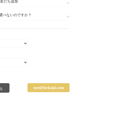
888)友だち追加
選べないのですか？
use@forkopi.com