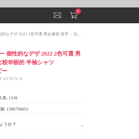
0
2 2色可選 男女兼得 派手 ：比较华丽的 半袖シャツ GIVENCHYコピー
 個性的なデザ 2022 2色可選 男
比较华丽的 半袖シャツ
ピー
HY ジバンシィ
人気: 1339
: 1596756653
ょうか？