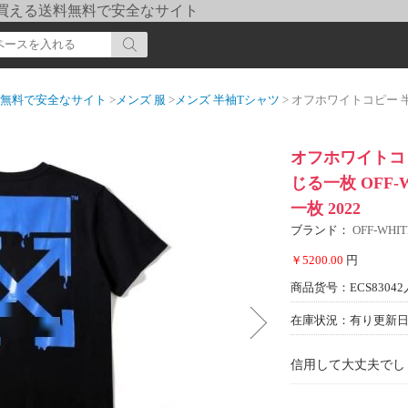
pi] 買える送料無料で安全なサイト
送料無料で安全なサイト
>
メンズ 服
>
メンズ 半袖Tシャツ
> オフホワイトコピー 半袖Tシャツ 強
オフホワイトコ
じる一枚 OFF
一枚 2022
ブランド：
OFF-WH
￥5200.00
円
商品货号：ECS83042
在庫状況：有り
更新日期
信用して大丈夫でし