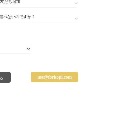
888)友だち追加
選べないのですか？
use@forkopi.com