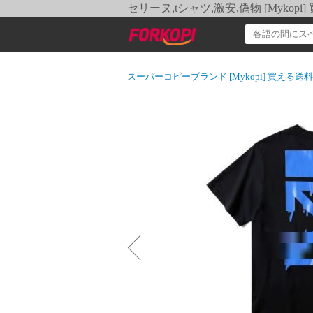
セリーヌ,tシャツ,激安,偽物 [Myko
スーパーコピーブランド [Mykopi] 買える