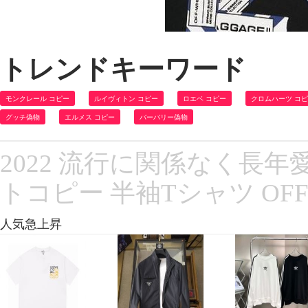
トレンドキーワード
モンクレール コピー
ルイヴィトン コピー
ロエベ コピー
クロムハーツ コ
グッチ偽物
エルメス コピー
バーバリー偽物
2022 流行に関係なく長
トコピー 半袖Tシャツ OFF
人気急上昇