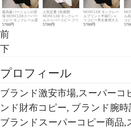
最高級バージョンの登
人気定番 2色展開
MONCLER モンクレー
MO
場 MONCLERスーパー
MONCLER モンクレー
ルプリント半袖Tシャ
ル高
コピー モンクレール星
ルスーパーコピー プリ
ツコピー男女兼用大人
コピ
座半袖Tシャツ
5700
円
ント半袖Tシャツ
5700
円
可愛い春夏コーデ
5700
円
ィブ
570
前
下
プロフィール
ブランド激安市場,スーパーコ
ンド財布コピー, ブランド腕時
ブランドスーパーコピー商品,