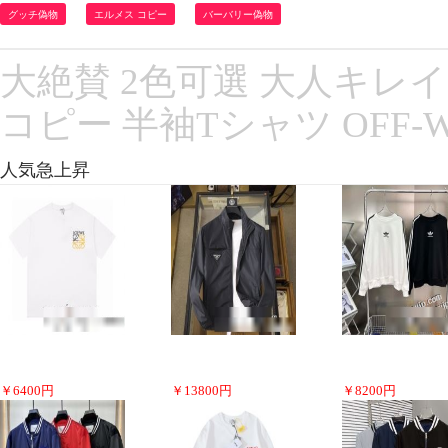
グッチ偽物
エルメス コピー
バーバリー偽物
大絶賛 2色可選 大人キレイ
コピー 半袖Tシャツ OFF-
人気急上昇
￥
6400
円
￥
13800
円
￥
8200
円