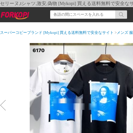
セリーヌ,tシャツ,激安,偽物 [Mykopi] 買える送料無料で安全な
スーパーコピーブランド [Mykopi] 買える送料無料で安全なサイト
>
メンズ 服