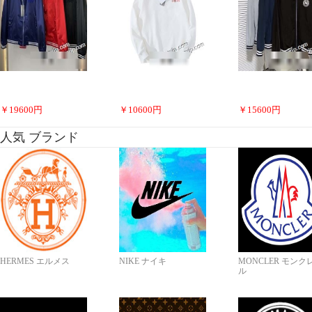
￥
19600
円
￥
10600
円
￥
15600
円
人気 ブランド
HERMES エルメス
NIKE ナイキ
MONCLER モンク
ル