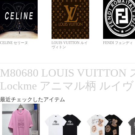
CELINE セリーヌ
LOUIS VUITTON ルイ
FENDI フェンディ
ヴィトン
M80680 LOUIS VUITT
Lockme アニマル柄 ルイ
最近チェックしたアイテム