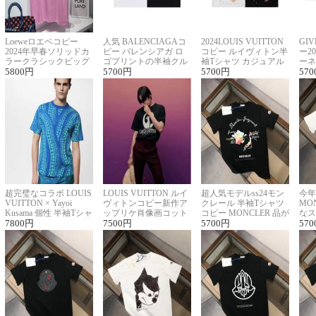
Loeweロエベコピー
人気 BALENCIAGAコ
2024LOUIS VUITTON
GI
2024年早春ソリッドカ
ピー バレンシアガ ロ
コピー ルイヴィトン半
ー2
ラークラシックビッグ
ゴプリントの半袖クル
袖Tシャツ カジュアル
ーネ
ロゴ刺繍Tシャツ
5800
円
ーネックTシャツ
5700
円
に馴染む 2色展開
5700
円
ー 
570
超完璧なコラボ LOUIS
LOUIS VUITTON ルイ
超人気モデルss24モン
今年
VUITTON × Yayoi
ヴィトンコピー新作ア
クレール 半袖Tシャツ
MO
Kusama 個性 半袖Tシャ
ップリケ肖像画コット
コピー MONCLER 品が
なス
ツコピー男女兼用
7800
円
ンニット半袖Tシャツ
7500
円
良く見た目
5700
円
ルコ
570