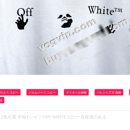
ロエベ コピー
クロムハーツ コピー
ディオール偽物
バレンシアガ 偽物
物
2色可選 半袖Tシャツ OFF-WHITEコピー 存在感のある