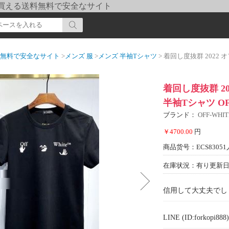
pi] 買える送料無料で安全なサイト
送料無料で安全なサイト
>
メンズ 服
>
メンズ 半袖Tシャツ
> 着回し度抜群 2022 オフホワイ
着回し度抜群 2
半袖Tシャツ O
ブランド：
OFF-WH
￥4700.00
円
商品货号：ECS83051
在庫状況：有り
更新日期
信用して大丈夫でし
LINE (ID:forkopi