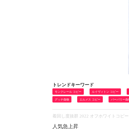
トレンドキーワード
モンクレール コピー
ルイヴィトン コピー
グッチ偽物
エルメス コピー
バーバリー偽
着回し度抜群 2022 オフホワイトコピー 
人気急上昇