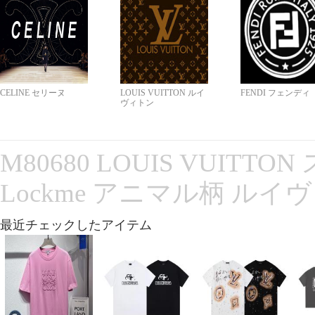
CELINE セリーヌ
LOUIS VUITTON ルイ
FENDI フェンディ
ヴィトン
M80680 LOUIS VUITT
Lockme アニマル柄 ルイ
最近チェックしたアイテム