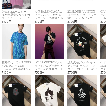
Loeweロエベコピー
人気 BALENCIAGAコ
2024LOUIS VUITTON
GI
2024年早春ソリッドカ
ピー バレンシアガ ロ
コピー ルイヴィトン半
ー2
ラークラシックビッグ
ゴプリントの半袖クル
袖Tシャツ カジュアル
ーネ
ロゴ刺繍Tシャツ
5800
円
ーネックTシャツ
5700
円
に馴染む 2色展開
5700
円
ー 
570
超完璧なコラボ LOUIS
LOUIS VUITTON ルイ
超人気モデルss24モン
今年
VUITTON × Yayoi
ヴィトンコピー新作ア
クレール 半袖Tシャツ
MO
Kusama 個性 半袖Tシャ
ップリケ肖像画コット
コピー MONCLER 品が
なス
ツコピー男女兼用
7800
円
ンニット半袖Tシャツ
7500
円
良く見た目
5700
円
ルコ
570