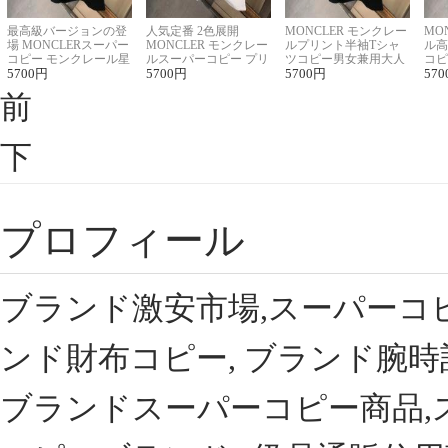
最高級バージョンの登
人気定番 2色展開
MONCLER モンクレー
MO
場 MONCLERスーパー
MONCLER モンクレー
ルプリント半袖Tシャ
ル高
コピー モンクレール星
ルスーパーコピー プリ
ツコピー男女兼用大人
コピ
座半袖Tシャツ
5700
円
ント半袖Tシャツ
5700
円
可愛い春夏コーデ
5700
円
ィブ
570
前
下
プロフィール
ブランド激安市場,スーパーコ
ンド財布コピー, ブランド腕時
ブランドスーパーコピー商品,