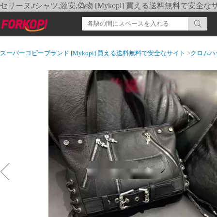
セリーヌ,tシャツ,激安,偽物 [Mykopi] 買える送料無料で安全な
スーパーコピーブランド [Mykopi] 買える送料無料で安全なサイト
>
クロムハ