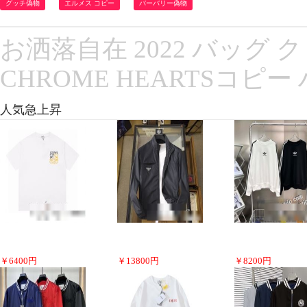
グッチ偽物
エルメス コピー
バーバリー偽物
お洒落自在 2022 バッグ
CHROME HEARTSコピ
人気急上昇
￥
6400
円
￥
13800
円
￥
8200
円