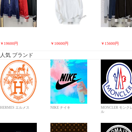
￥
19600
円
￥
10600
円
￥
15600
円
人気 ブランド
HERMES エルメス
NIKE ナイキ
MONCLER モンク
ル