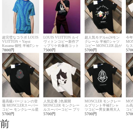
超完璧なコラボ LOUIS
LOUIS VUITTON ルイ
超人気モデルss24モン
今年
VUITTON × Yayoi
ヴィトンコピー新作ア
クレール 半袖Tシャツ
MO
Kusama 個性 半袖Tシャ
ップリケ肖像画コット
コピー MONCLER 品が
なス
ツコピー男女兼用
7800
円
ンニット半袖Tシャツ
7500
円
良く見た目
5700
円
ルコ
570
最高級バージョンの登
人気定番 2色展開
MONCLER モンクレー
MO
場 MONCLERスーパー
MONCLER モンクレー
ルプリント半袖Tシャ
ル高
コピー モンクレール星
ルスーパーコピー プリ
ツコピー男女兼用大人
コピ
座半袖Tシャツ
5700
円
ント半袖Tシャツ
5700
円
可愛い春夏コーデ
5700
円
ィブ
570
前