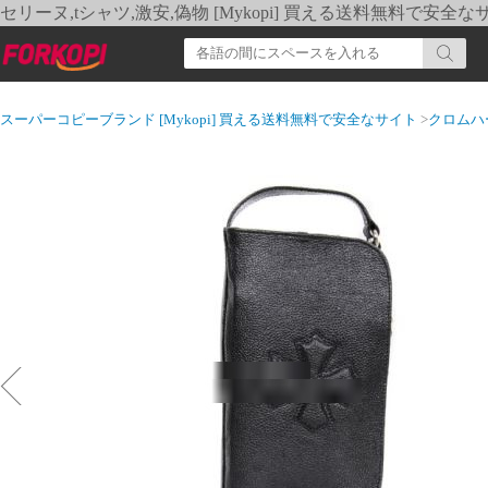
セリーヌ,tシャツ,激安,偽物 [Mykopi] 買える送料無料で安全な
スーパーコピーブランド [Mykopi] 買える送料無料で安全なサイト
>
クロムハ