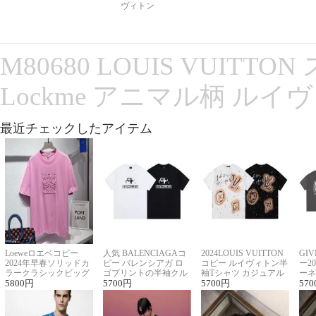
ヴィトン
M80680 LOUIS VUITT
Lockme アニマル柄 ルイ
最近チェックしたアイテム
Loeweロエベコピー
人気 BALENCIAGAコ
2024LOUIS VUITTON
GI
2024年早春ソリッドカ
ピー バレンシアガ ロ
コピー ルイヴィトン半
ー2
ラークラシックビッグ
ゴプリントの半袖クル
袖Tシャツ カジュアル
ーネ
ロゴ刺繍Tシャツ
5800
円
ーネックTシャツ
5700
円
に馴染む 2色展開
5700
円
ー 
570