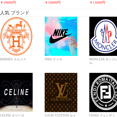
￥
19600
円
￥
10600
円
￥
15600
円
人気 ブランド
HERMES エルメス
NIKE ナイキ
MONCLER モンク
ル
CELINE セリーヌ
LOUIS VUITTON ルイ
FENDI フェンディ