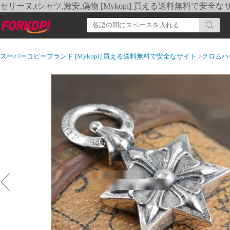
セリーヌ,tシャツ,激安,偽物 [Mykopi] 買える送料無料で安全な
スーパーコピーブランド [Mykopi] 買える送料無料で安全なサイト
>
クロムハ