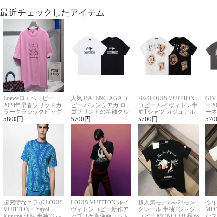
最近チェックしたアイテム
Loeweロエベコピー
人気 BALENCIAGAコ
2024LOUIS VUITTON
GI
2024年早春ソリッドカ
ピー バレンシアガ ロ
コピー ルイヴィトン半
ー2
ラークラシックビッグ
ゴプリントの半袖クル
袖Tシャツ カジュアル
ーネ
ロゴ刺繍Tシャツ
5800
円
ーネックTシャツ
5700
円
に馴染む 2色展開
5700
円
ー 
570
超完璧なコラボ LOUIS
LOUIS VUITTON ルイ
超人気モデルss24モン
今年
VUITTON × Yayoi
ヴィトンコピー新作ア
クレール 半袖Tシャツ
MO
Kusama 個性 半袖Tシャ
ップリケ肖像画コット
コピー MONCLER 品が
なス