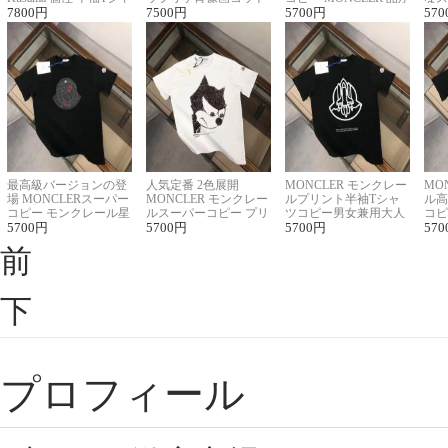
ツコピー男女兼用
7800
円
ンニット半袖Tシャツ
7500
円
良く見た目
5700
円
ルコ
570
最高級バージョンの登
人気定番 2色展開
MONCLER モンクレー
MO
場 MONCLERスーパー
MONCLER モンクレー
ルプリント半袖Tシャ
ル高
コピー モンクレール星
ルスーパーコピー プリ
ツコピー男女兼用大人
コピ
座半袖Tシャツ
5700
円
ント半袖Tシャツ
5700
円
可愛い春夏コーデ
5700
円
ィブ
570
前
下
プロフィール