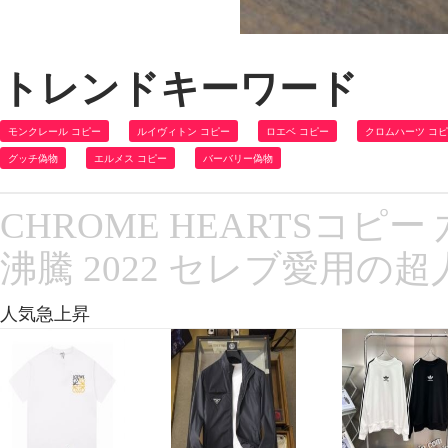
トレンドキーワード
モンクレール コピー
ルイヴィトン コピー
ロエベ コピー
クロムハーツ コ
グッチ偽物
エルメス コピー
バーバリー偽物
CHROME HEARTSコ
沸騰 2022 セレブ愛用の
人気急上昇