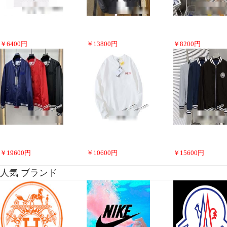
￥
6400
円
￥
13800
円
￥
8200
円
￥
19600
円
￥
10600
円
￥
15600
円
人気 ブランド