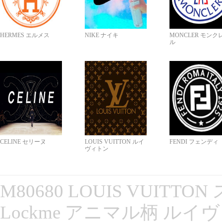
HERMES エルメス
NIKE ナイキ
MONCLER モンク
ル
CELINE セリーヌ
LOUIS VUITTON ルイ
FENDI フェンディ
ヴィトン
M80680 LOUIS VUITT
Lockme アニマル柄 ルイ