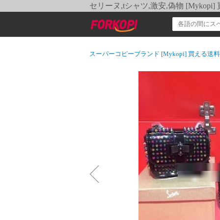
セリーヌ,tシャツ,激安,偽物 [Myko
スーパーコピーブランド [Mykopi] 買える