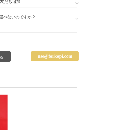
888)友だち追加
選べないのですか？
use@forkopi.com