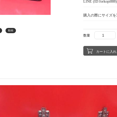
LINE (ID:forkopi
購入の際にサイズを
動画
数量