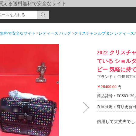
pi] 買える送料無料で安全なサイト
送料無料で安全なサイト
>
レディース バッグ
>
クリスチャンルブタン レディース
2022 クリス
ている ショルダーバッ
ピー 気軽に持
ブランド：
CHRIST
￥26400.00
円
商品货号：ECS83120
在庫状況：有り
更新日期
信用して大丈夫でし