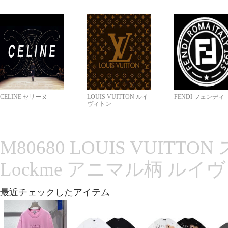
CELINE セリーヌ
LOUIS VUITTON ルイ
FENDI フェンディ
ヴィトン
M80680 LOUIS VUITT
Lockme アニマル柄 ルイ
最近チェックしたアイテム