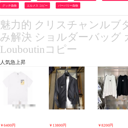
グッチ偽物
エルメス コピー
バーバリー偽物
魅力的 クリスチャンルブ
み解決 ショルダーバッグ カジュア
Louboutinコピー
人気急上昇
￥
6400
円
￥
13800
円
￥
8200
円