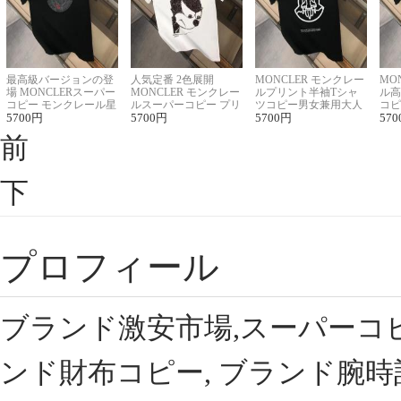
最高級バージョンの登
人気定番 2色展開
MONCLER モンクレー
MO
場 MONCLERスーパー
MONCLER モンクレー
ルプリント半袖Tシャ
ル高
コピー モンクレール星
ルスーパーコピー プリ
ツコピー男女兼用大人
コピ
座半袖Tシャツ
5700
円
ント半袖Tシャツ
5700
円
可愛い春夏コーデ
5700
円
ィブ
570
前
下
プロフィール
ブランド激安市場,スーパーコ
ンド財布コピー, ブランド腕時