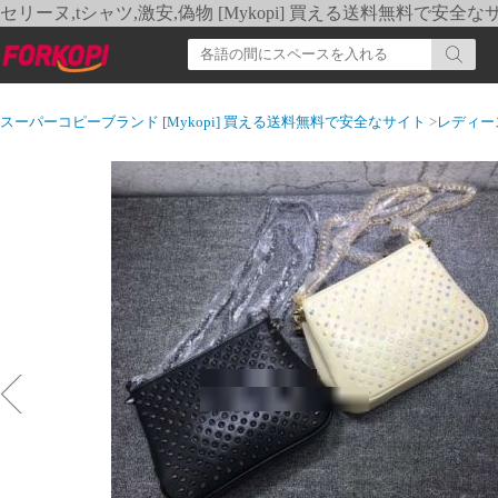
セリーヌ,tシャツ,激安,偽物 [Mykopi] 買える送料無料で安全な
スーパーコピーブランド [Mykopi] 買える送料無料で安全なサイト
>
レディー