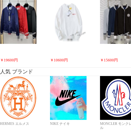
￥
19600
円
￥
10600
円
￥
15600
円
人気 ブランド
HERMES エルメス
NIKE ナイキ
MONCLER モンク
ル