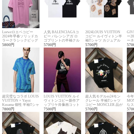
Loeweロエベコピー
人気 BALENCIAGAコ
2024LOUIS VUITTON
GI
2024年早春ソリッドカ
ピー バレンシアガ ロ
コピー ルイヴィトン半
ー2
ラークラシックビッグ
ゴプリントの半袖クル
袖Tシャツ カジュアル
ーネ
ロゴ刺繍Tシャツ
5800
円
ーネックTシャツ
5700
円
に馴染む 2色展開
5700
円
ー 
570
超完璧なコラボ LOUIS
LOUIS VUITTON ルイ
超人気モデルss24モン
今年
VUITTON × Yayoi
ヴィトンコピー新作ア
クレール 半袖Tシャツ
MO
Kusama 個性 半袖Tシャ
ップリケ肖像画コット
コピー MONCLER 品が
なス
ツコピー男女兼用
7800
円
ンニット半袖Tシャツ
7500
円
良く見た目
5700
円
ルコ
570