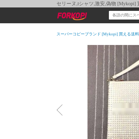
セリーヌ,tシャツ,激安,偽物 [Myko
スーパーコピーブランド [Mykopi] 買える