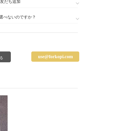
888)友だち追加
選べないのですか？
use@forkopi.com