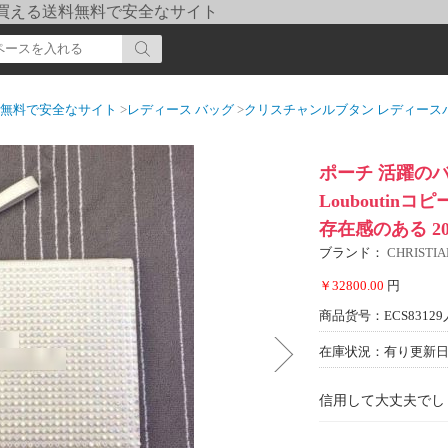
pi] 買える送料無料で安全なサイト
送料無料で安全なサイト
>
レディース バッグ
>
クリスチャンルブタン レディース
ポーチ 活躍のバッ
Loubouti
存在感のある 20
ブランド：
CHRIST
￥32800.00
円
商品货号：ECS83129
在庫状況：有り
更新日期
信用して大丈夫でし