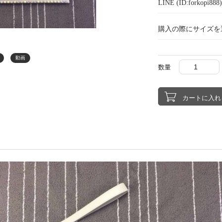
LINE (ID:forkopi
購入の際にサイズを
動画
数量