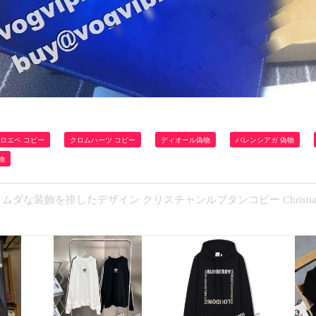
ロエベ コピー
クロムハーツ コピー
ディオール偽物
バレンシアガ 偽物
物
ムダな装飾を排したデザイン クリスチャンルブタンコピー Christian L