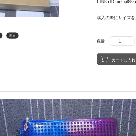
LINE (ID:forkopi
購入の際にサイズを
動画
数量