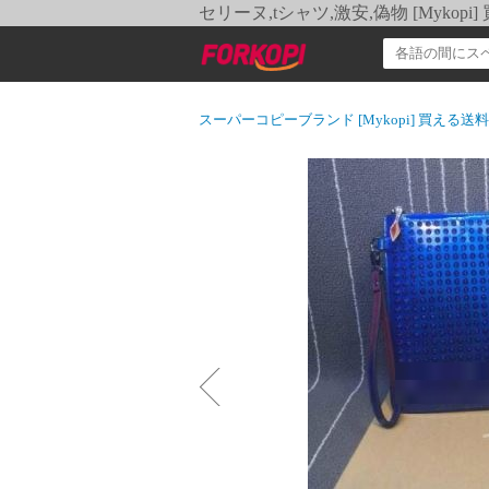
セリーヌ,tシャツ,激安,偽物 [Myko
スーパーコピーブランド [Mykopi] 買える