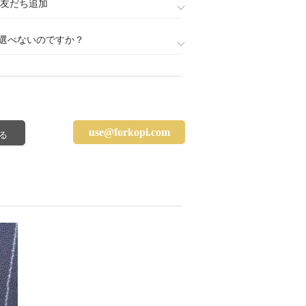
888)友だち追加
選べないのですか？
use@forkopi.com