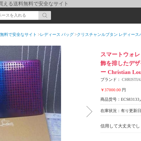
pi] 買える送料無料で安全なサイト
送料無料で安全なサイト
>
レディース バッグ
>
クリスチャンルブタン レディース
スマートウォレッ
飾を排したデザ
ー Christian L
ブランド：
CHRIST
￥37000.00
円
商品货号：ECS83133
在庫状況：有り
更新日期
信用して大丈夫でし