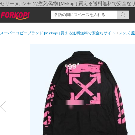
セリーヌ,tシャツ,激安,偽物 [Mykopi] 買える送料無料で安全な
スーパーコピーブランド [Mykopi] 買える送料無料で安全なサイト
>
メンズ 服