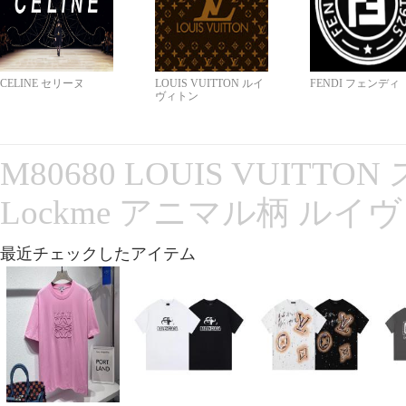
CELINE セリーヌ
LOUIS VUITTON ルイ
FENDI フェンディ
ヴィトン
M80680 LOUIS VUITT
Lockme アニマル柄 ルイ
最近チェックしたアイテム