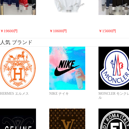
￥
19600
円
￥
10600
円
￥
15600
円
人気 ブランド
HERMES エルメス
NIKE ナイキ
MONCLER モンク
ル