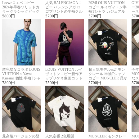
Loeweロエベコピー
人気 BALENCIAGAコ
2024LOUIS VUITTON
GI
2024年早春ソリッドカ
ピー バレンシアガ ロ
コピー ルイヴィトン半
ー2
ラークラシックビッグ
ゴプリントの半袖クル
袖Tシャツ カジュアル
ーネ
ロゴ刺繍Tシャツ
5800
円
ーネックTシャツ
5700
円
に馴染む 2色展開
5700
円
ー 
570
超完璧なコラボ LOUIS
LOUIS VUITTON ルイ
超人気モデルss24モン
今年
VUITTON × Yayoi
ヴィトンコピー新作ア
クレール 半袖Tシャツ
MO
Kusama 個性 半袖Tシャ
ップリケ肖像画コット
コピー MONCLER 品が
なス
ツコピー男女兼用
7800
円
ンニット半袖Tシャツ
7500
円
良く見た目
5700
円
ルコ
570
最高級バージョンの登
人気定番 2色展開
MONCLER モンクレー
MO