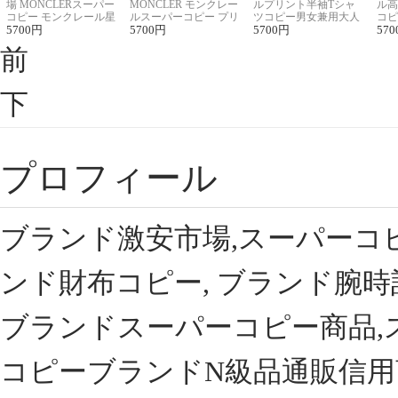
場 MONCLERスーパー
MONCLER モンクレー
ルプリント半袖Tシャ
ル高
コピー モンクレール星
ルスーパーコピー プリ
ツコピー男女兼用大人
コピ
座半袖Tシャツ
5700
円
ント半袖Tシャツ
5700
円
可愛い春夏コーデ
5700
円
ィブ
570
前
下
プロフィール
ブランド激安市場,スーパーコ
ンド財布コピー, ブランド腕時
ブランドスーパーコピー商品,
コピーブランドN級品通販信用