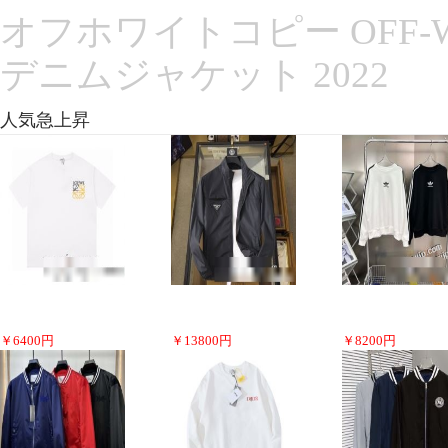
オフホワイトコピー OFF-
デニムジャケット 2022
人気急上昇
￥
6400
円
￥
13800
円
￥
8200
円