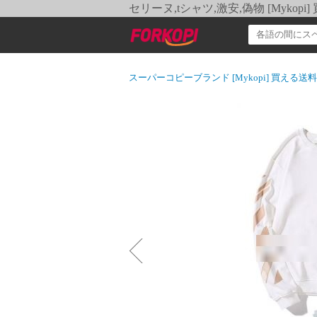
セリーヌ,tシャツ,激安,偽物 [Myko
スーパーコピーブランド [Mykopi] 買える