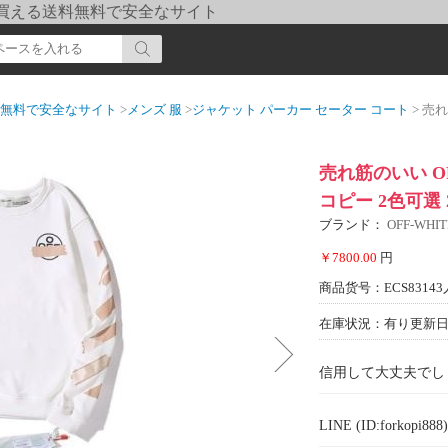
pi] 買える送料無料で安全なサイト
送料無料で安全なサイト
>
メンズ 服
>
ジャケット パーカー セーター コート
> 売れ筋のい
売れ筋のいい O
コピー 2色可選 
ブランド：
OFF-WH
￥7800.00
円
商品货号：ECS83143
在庫状況：有り
更新日期
信用して大丈夫でし
LINE (ID:forkopi