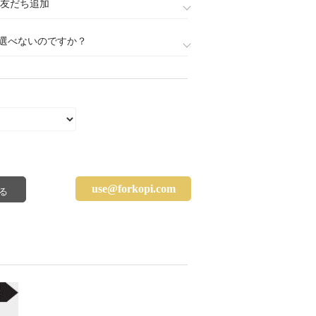
888)友だち追加
選べないのですか？
use@forkopi.com