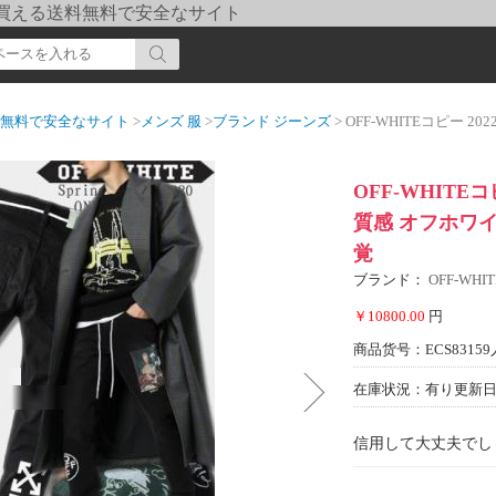
pi] 買える送料無料で安全なサイト
送料無料で安全なサイト
>
メンズ 服
>
ブランド ジーンズ
> OFF-WHITEコピー 2022 デ
OFF-WHITE
質感 オフホワ
覚
ブランド：
OFF-WH
￥10800.00
円
商品货号：ECS83159
在庫状況：有り
更新日期
信用して大丈夫でし