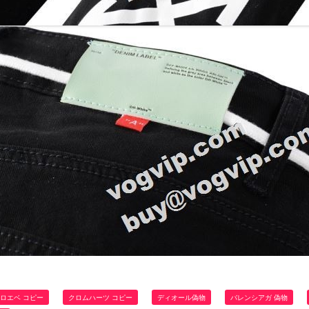
ロエベ コピー
クロムハーツ コピー
ディオール偽物
バレンシアガ 偽物