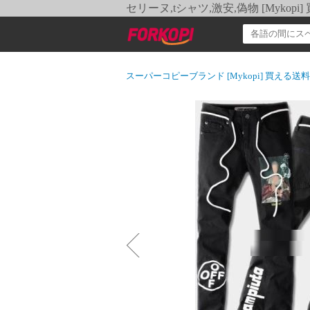
セリーヌ,tシャツ,激安,偽物 [Myko
スーパーコピーブランド [Mykopi] 買える