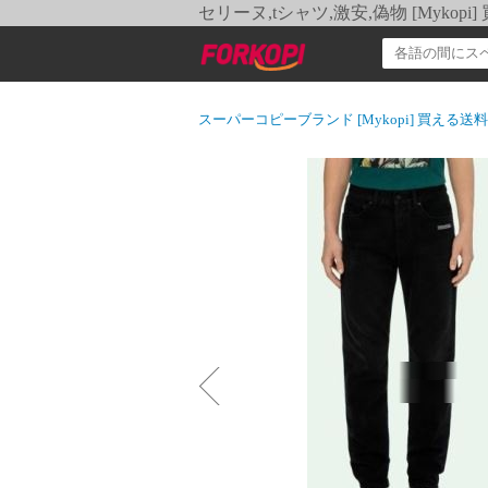
セリーヌ,tシャツ,激安,偽物 [Myko
スーパーコピーブランド [Mykopi] 買える