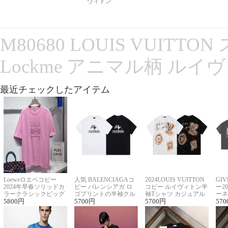
ヴィトン
M80680 LOUIS VUITT
Lockme アニマル柄 ルイ
最近チェックしたアイテム
Loeweロエベコピー
人気 BALENCIAGAコ
2024LOUIS VUITTON
GI
2024年早春ソリッドカ
ピー バレンシアガ ロ
コピー ルイヴィトン半
ー2
ラークラシックビッグ
ゴプリントの半袖クル
袖Tシャツ カジュアル
ーネ
ロゴ刺繍Tシャツ
5800
円
ーネックTシャツ
5700
円
に馴染む 2色展開
5700
円
ー 
570