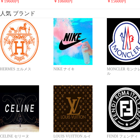
￥
19600
円
￥
10600
円
￥
15600
円
人気 ブランド
HERMES エルメス
NIKE ナイキ
MONCLER モンク
ル
CELINE セリーヌ
LOUIS VUITTON ルイ
FENDI フェンディ