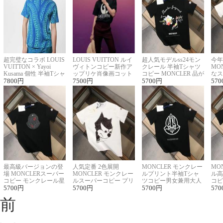
超完璧なコラボ LOUIS
LOUIS VUITTON ルイ
超人気モデルss24モン
今年
VUITTON × Yayoi
ヴィトンコピー新作ア
クレール 半袖Tシャツ
MO
Kusama 個性 半袖Tシャ
ップリケ肖像画コット
コピー MONCLER 品が
なス
ツコピー男女兼用
7800
円
ンニット半袖Tシャツ
7500
円
良く見た目
5700
円
ルコ
570
最高級バージョンの登
人気定番 2色展開
MONCLER モンクレー
MO
場 MONCLERスーパー
MONCLER モンクレー
ルプリント半袖Tシャ
ル高
コピー モンクレール星
ルスーパーコピー プリ
ツコピー男女兼用大人
コピ
座半袖Tシャツ
5700
円
ント半袖Tシャツ
5700
円
可愛い春夏コーデ
5700
円
ィブ
570
前