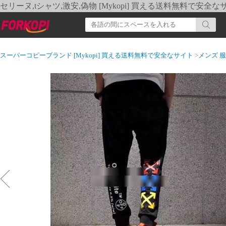
セリーヌ,tシャツ,激安,偽物 [Mykopi] 買える送料無料で安全な
スーパーコピーブランド [Mykopi] 買える送料無料で安全なサイト
>
メンズ 服