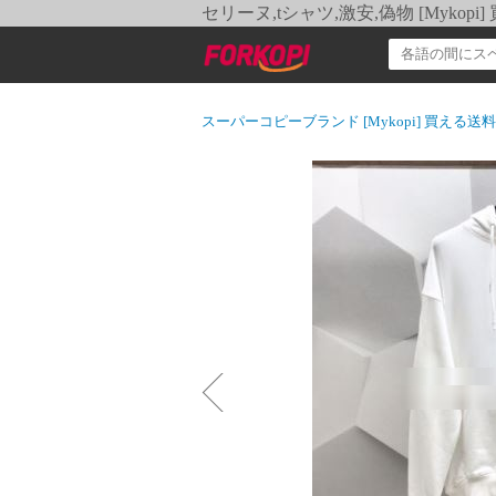
セリーヌ,tシャツ,激安,偽物 [Myko
スーパーコピーブランド [Mykopi] 買える