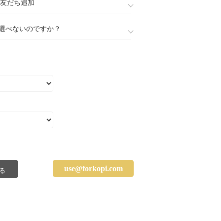
888)友だち追加
選べないのですか？
use@forkopi.com