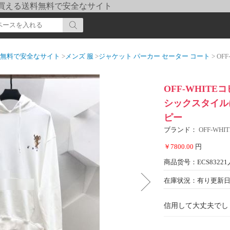
pi] 買える送料無料で安全なサイト
送料無料で安全なサイト
>
メンズ 服
>
ジャケット パーカー セーター コート
> OFF-W
OFF-WHITE
シックスタイル
ピー
ブランド：
OFF-WH
￥7800.00
円
商品货号：ECS83221
在庫状況：有り
更新日期
信用して大丈夫でし