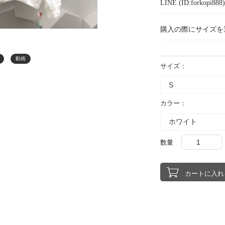
LINE (ID:forkopi
購入の際にサイズを
動画
サイズ：
カラー：
数量