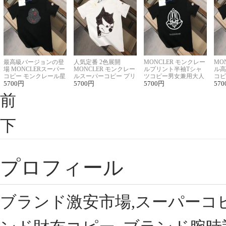
最高級バージョンの登
人気定番 2色展開
MONCLER モンクレー
MO
場 MONCLERスーパー
MONCLER モンクレー
ルプリント半袖Tシャ
ル高
コピー モンクレール星
ルスーパーコピー プリ
ツコピー男女兼用大人
コピ
座半袖Tシャツ
5700
円
ント半袖Tシャツ
5700
円
可愛い春夏コーデ
5700
円
ィブ
570
前
下
プロフィール
ブランド激安市場,スーパーコ