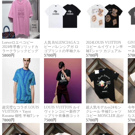
Loeweロエベコピー
人気 BALENCIAGAコ
2024LOUIS VUITTON
GI
2024年早春ソリッドカ
ピー バレンシアガ ロ
コピー ルイヴィトン半
ー2
ラークラシックビッグ
ゴプリントの半袖クル
袖Tシャツ カジュアル
ーネ
ロゴ刺繍Tシャツ
5800
円
ーネックTシャツ
5700
円
に馴染む 2色展開
5700
円
ー 
570
超完璧なコラボ LOUIS
LOUIS VUITTON ルイ
超人気モデルss24モン
今年
VUITTON × Yayoi
ヴィトンコピー新作ア
クレール 半袖Tシャツ
MO
Kusama 個性 半袖Tシャ
ップリケ肖像画コット
コピー MONCLER 品が
なス
ツコピー男女兼用
7800
円
ンニット半袖Tシャツ
7500
円
良く見た目
5700
円
ルコ
570