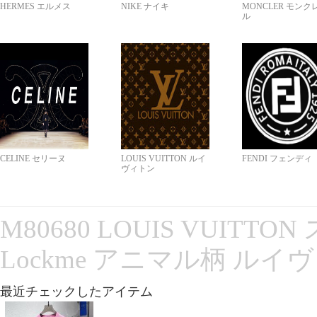
HERMES エルメス
NIKE ナイキ
MONCLER モンク
ル
CELINE セリーヌ
LOUIS VUITTON ルイ
FENDI フェンディ
ヴィトン
M80680 LOUIS VUITT
Lockme アニマル柄 ルイ
最近チェックしたアイテム