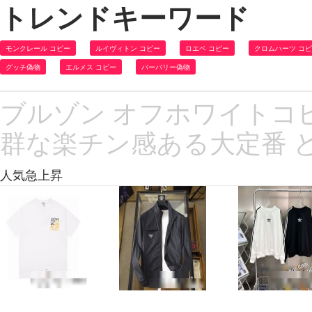
トレンドキーワード
モンクレール コピー
ルイヴィトン コピー
ロエベ コピー
クロムハーツ コ
グッチ偽物
エルメス コピー
バーバリー偽物
ブルゾン オフホワイトコピー 
群な楽チン感ある大定番 
人気急上昇