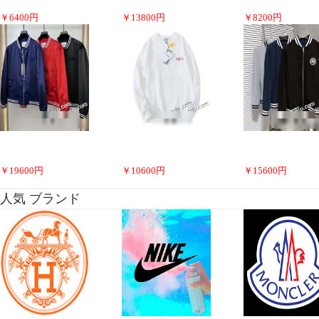
￥
6400
円
￥
13800
円
￥
8200
円
￥
19600
円
￥
10600
円
￥
15600
円
人気 ブランド