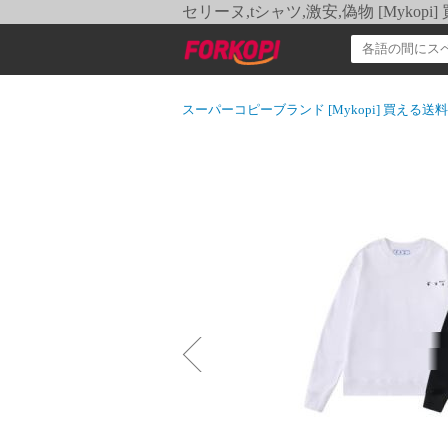
セリーヌ,tシャツ,激安,偽物 [Myko
スーパーコピーブランド [Mykopi] 買える