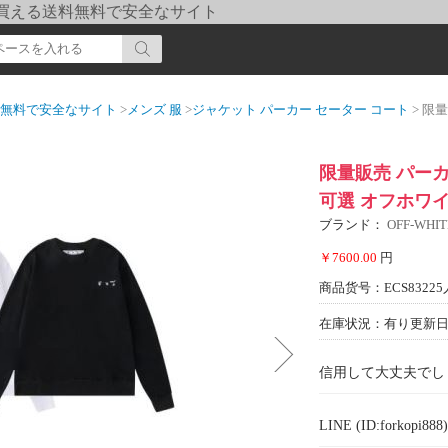
pi] 買える送料無料で安全なサイト
送料無料で安全なサイト
>
メンズ 服
>
ジャケット パーカー セーター コート
> 限量販売 
限量販売 パーカ
可選 オフホワイ
ブランド：
OFF-WH
￥7600.00
円
商品货号：ECS83225
在庫状況：有り
更新日期
信用して大丈夫でし
LINE (ID:forkopi