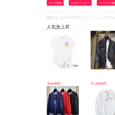
グッチ偽物
エルメス コピー
バーバリー偽
超目玉 OFF-WHITEコピー シューズ
人気急上昇
￥
6400
円
￥
13800
円