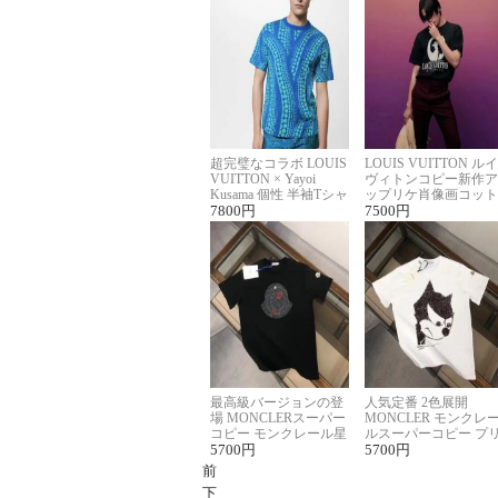
超完璧なコラボ LOUIS
LOUIS VUITTON ルイ
VUITTON × Yayoi
ヴィトンコピー新作ア
Kusama 個性 半袖Tシャ
ップリケ肖像画コット
ツコピー男女兼用
7800
円
ンニット半袖Tシャツ
7500
円
最高級バージョンの登
人気定番 2色展開
場 MONCLERスーパー
MONCLER モンクレ
コピー モンクレール星
ルスーパーコピー プ
座半袖Tシャツ
5700
円
ント半袖Tシャツ
5700
円
前
下