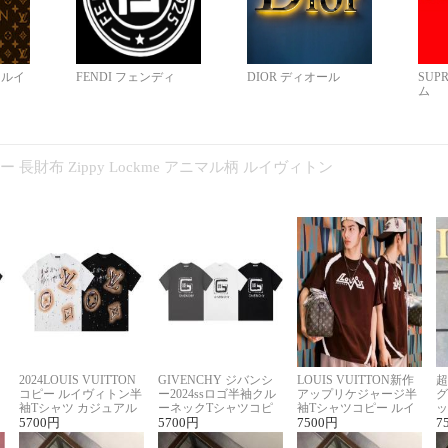
N ルイ
FENDI フェンディ
DIOR ディオール
SUP
ム
コピー 長財布 Zippy Lockme アニマル柄 ルイヴィトン
2024LOUIS VUITTON
GIVENCHY ジバンシ
LOUIS VUITTON新作
超
コピー ルイヴィトン半
ー2024ssロゴ半袖クル
アップリケジャージ半
グ
袖Tシャツ カジュアル
ーネックTシャツコピ
袖Tシャツコピー ルイ
ッ
に馴染む 2色展開
5700
円
ー ユニセックス
5700
円
ヴィトン着回し抜群
7500
円
ス
7