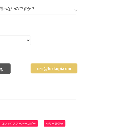
選べないのですか？
use@forkopi.com
ロレックススーパーコピー
セリーヌ偽物