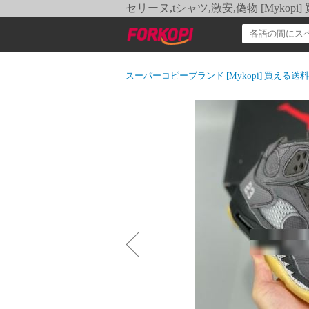
セリーヌ,tシャツ,激安,偽物 [Myko
スーパーコピーブランド [Mykopi] 買える