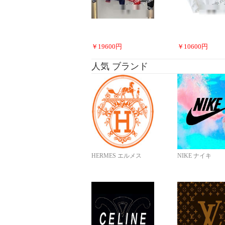
￥
19600
円
￥
10600
円
人気 ブランド
HERMES エルメス
NIKE ナイキ