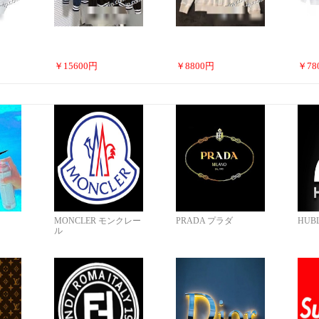
￥
15600
円
￥
8800
円
￥
78
MONCLER モンクレー
PRADA プラダ
HUB
ル