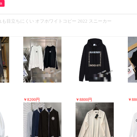
物
 汚れも目立ちにくい オフホワイトコピー 2022 スニーカー
￥
8200
円
￥
8800
円
￥
88