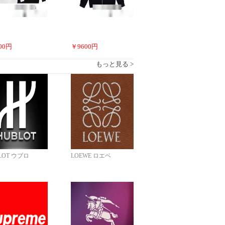
00
円
￥
9600
円
もっと見る >
LOT ウブロ
LOEWE ロエベ