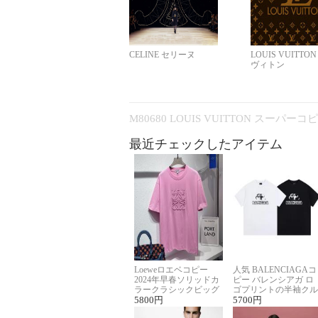
CELINE セリーヌ
LOUIS VUITTO
ヴィトン
M80680 LOUIS VUITTON スーパー
最近チェックしたアイテム
Loeweロエベコピー
人気 BALENCIAGAコ
2024年早春ソリッドカ
ピー バレンシアガ ロ
ラークラシックビッグ
ゴプリントの半袖クル
ロゴ刺繍Tシャツ
5800
円
ーネックTシャツ
5700
円