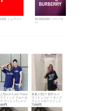
REME シュプリー
BURBERRY バーバリ
ー
人気ss24 Louis Vuiton
春夏人気LV 新作ルイ
ラフィック クルーネ
ヴィトンコピー モノグ
ク ヴィトンTシャツ
ラムジャガードニット
ーパーコピー
500
円
半袖Tシャツ男女兼用
7500
円