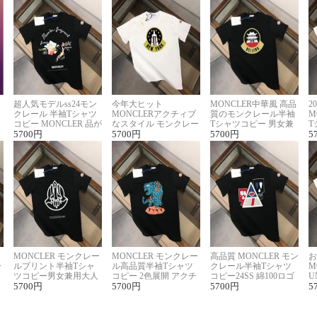
超人気モデルss24モン
今年大ヒット
MONCLER中華風 高品
2
クレール 半袖Tシャツ
MONCLERアクチィブ
質のモンクレール半袖
M
コピー MONCLER 品が
なスタイル モンクレー
Tシャツコピー 男女兼
T
良く見た目
5700
円
ルコピー半袖Tシャツ
5700
円
用 着回し抜群
5700
円
夏
5
MONCLER モンクレー
MONCLER モンクレー
高品質 MONCLER モン
お
ー
ルプリント半袖Tシャ
ル高品質半袖Tシャツ
クレール半袖Tシャツ
M
リ
ツコピー男女兼用大人
コピー 2色展開 アクチ
コピー24SS 綿100ロゴ
U
可愛い春夏コーデ
5700
円
ィブなスタイル
5700
円
プリント 2色展開
5700
円
ピ
5
セ