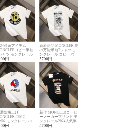
024必須アイテム
新着商品 MONCLER 夏
ONCLERコピー半袖
の万能半袖Tシャツモ
シャツ モンクレール
ンクレール コピー ヴ
らしいプリント
700
円
ィンテージ風
5700
円
洒落格上げ
新作 MONCLERコーヒ
ONCLER 52MC-
ーメーカープリント モ
N02 モンクレールコ
ンクレール2024人気半
ー半袖Tシャツ ユニ
700
円
袖Tシャツコピー
5700
円
ックス