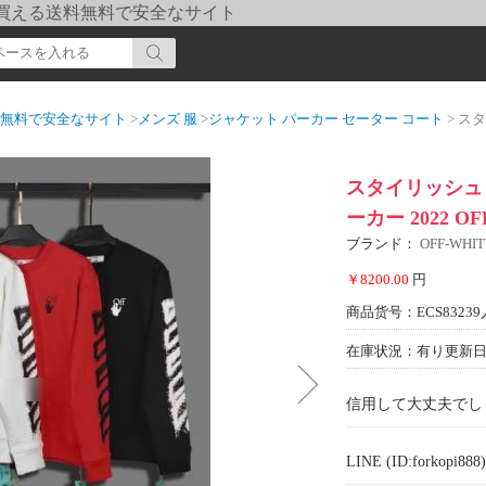
pi] 買える送料無料で安全なサイト
送料無料で安全なサイト
>
メンズ 服
>
ジャケット パーカー セーター コート
> スタイリ
スタイリッシュ 
ーカー 2022 O
ブランド：
OFF-WH
￥8200.00
円
商品货号：ECS83239
在庫状況：有り
更新日期
信用して大丈夫でし
LINE (ID:forkopi