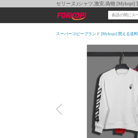
セリーヌ,tシャツ,激安,偽物 [Myko
スーパーコピーブランド [Mykopi] 買える